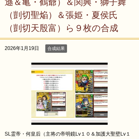
遜＆亀・鶴爺）＆関興・獅子舞
（剴切聖焔）＆張姫・夏侯氏
（剴切天殷富）ら９枚の合成
2026年1月19日
合成結果
SL霊帝・何皇后（主将の帝明鏡Lv１０＆加護大聖壁Lv１