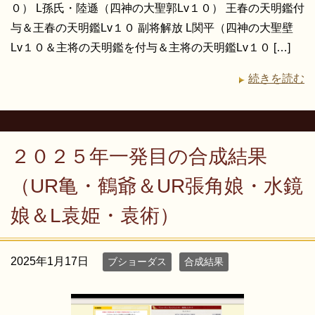
０） L孫氏・陸遜（四神の大聖郭Lv１０） 王春の天明鑑付
与＆王春の天明鑑Lv１０ 副将解放 L関平（四神の大聖壁
Lv１０＆主将の天明鑑を付与＆主将の天明鑑Lv１０ […]
続きを読む
２０２５年一発目の合成結果
（UR亀・鶴爺＆UR張角娘・水鏡
娘＆L袁姫・袁術）
2025年1月17日
ブショーダス
合成結果