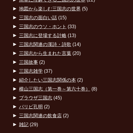
►
地図から楽しむ三国志の世界
(5)
►
三国志の面白い話
(15)
►
三国志のウソ・ホント
(33)
►
三国志に登場する計略
(13)
►
三国志関連の漢詩・詩歌
(14)
►
三国志から生まれた言葉
(20)
►
三国故事
(2)
►
三国志雑学
(37)
►
紹介したい三国志関係の本
(2)
►
横山三国志（第一巻～第六十巻）
(8)
►
ブラウザ三国志
(45)
►
パリピ孔明
(2)
►
三国志関連の飲食店
(2)
►
雑記
(29)