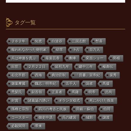
タグ一覧
２６２年
知恵
白波谷
三国志館
嵆喜
報われなかった発明家
幼常
卜占
百万人
兵は神速を貴ぶ
薤葉芸香
翻車
変面ショー
郭模
出世
２月２２日
延熙九年
建中三年
楊彪伝
右北平郡
西海
典治官制
「晋書」宣帝紀
裴秀
迦葉摩騰
魏志」明帝紀
五千人
謁者
馬援
禿髪氏
副首領
正直者
馬隆
明帝
呂尚
封賞
諸葛誕の誘い
オランダ様式
死にかけた孫策
孫権と宗預
四川の考古と民族
田銀・蘇伯
伯符
コースター
御史中丞
呉の建国
城郭
譲渡
必殺関羽
帯来