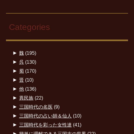
Categories
►
魏
(195)
►
呉
(130)
►
蜀
(170)
►
晋
(10)
►
他
(136)
►
異民族
(22)
►
三国時代の名医
(9)
►
三国時代の占い師＆仙人
(10)
►
三国時代を彩った女性達
(41)
►
簡単に理解できる三国志の世界
(22)