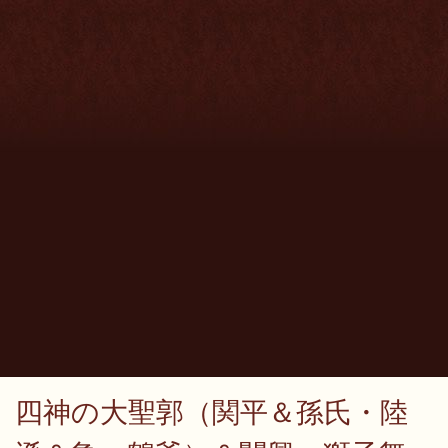
四神の大聖郭（関平＆孫氏・陸