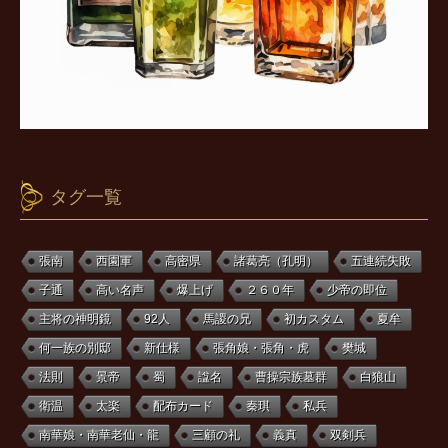
タグ一覧
張南
西園軍
高密県
諸葛亮（孔明）
五連続失敗
子通
高い名声
爆上げ
２６０年
少帝の即位
主将の神明鏡
92人
馬謖の兄
初カスタム
夏牟
何一族の別邸
新仕様
張角娘・張角・虎
樊城
法則
景帝
蜀
諡名
曹操宗族墓群
白狼山
衛温
太楽
配布カード
秦琪
私兵
南華娘・南華老仙・龍
三顧の礼
義真
双剣兵