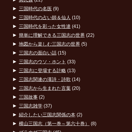
►
三国時代の名医
(9)
►
三国時代の占い師＆仙人
(10)
►
三国時代を彩った女性達
(41)
►
簡単に理解できる三国志の世界
(22)
►
地図から楽しむ三国志の世界
(5)
►
三国志の面白い話
(15)
►
三国志のウソ・ホント
(33)
►
三国志に登場する計略
(13)
►
三国志関連の漢詩・詩歌
(14)
►
三国志から生まれた言葉
(20)
►
三国故事
(2)
►
三国志雑学
(37)
►
紹介したい三国志関係の本
(2)
►
横山三国志（第一巻～第六十巻）
(8)