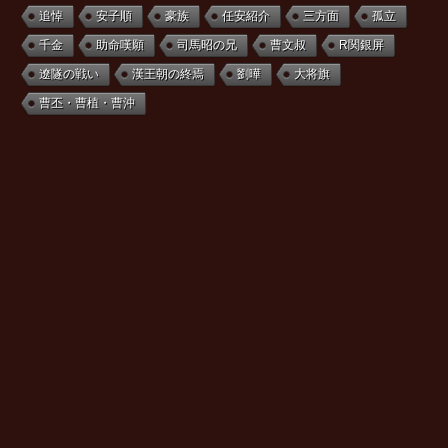
追悼
安子順
豪族
任安紹介
三方面
孤立
千金
助命嘆願
司馬昭の兄
曹文叔
R関銀屏
遼隧の戦い
漢王朝の終焉
劉曄
大将旗
曹丕・曹植・曹沖