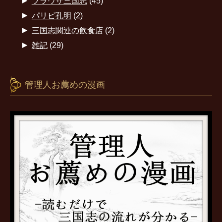
►
ブラウザ三国志
(45)
►
パリピ孔明
(2)
►
三国志関連の飲食店
(2)
►
雑記
(29)
管理人お薦めの漫画