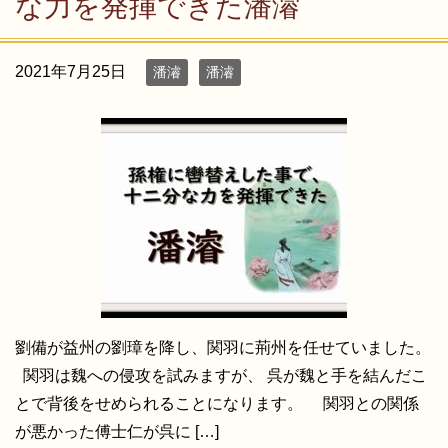
な力を発揮できた潘濬
2021年7月25日
潘濬
潘濬
劉備が益州の劉璋を降し、関羽に荊州を任せていました。
関羽は魏への侵攻を試みますが、 呉が魏と手を結んだこ
とで背後をせめられることになります。 関羽との関係
が悪かった傅士仁が呉に […]