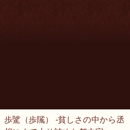
歩騭（歩隲） -貧しさの中から丞