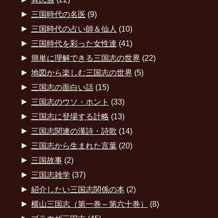
►
三国時代の名医
(9)
►
三国時代の占い師＆仙人
(10)
►
三国時代を彩った女性達
(41)
►
簡単に理解できる三国志の世界
(22)
►
地図から楽しむ三国志の世界
(5)
►
三国志の面白い話
(15)
►
三国志のウソ・ホント
(33)
►
三国志に登場する計略
(13)
►
三国志関連の漢詩・詩歌
(14)
►
三国志から生まれた言葉
(20)
►
三国故事
(2)
►
三国志雑学
(37)
►
紹介したい三国志関係の本
(2)
►
横山三国志（第一巻～第六十巻）
(8)