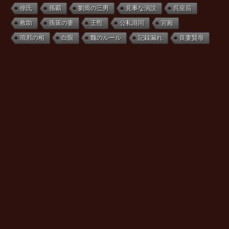
徐氏
孫覇
劉焉の三男
見事な演説
呉皇后
救助
孫策の妻
王煕
公私混同
宮殿
琅邪の相
白眼
魏のルール
記録漏れ
良妻賢母