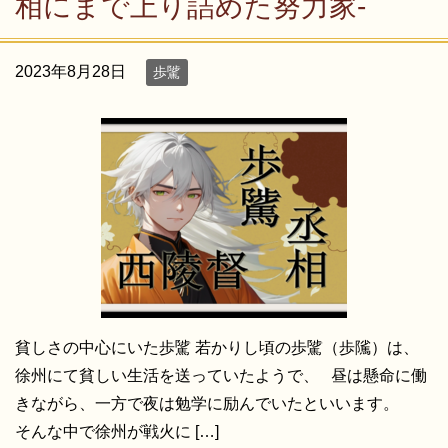
相にまで上り詰めた努力家-
2023年8月28日
歩騭
貧しさの中心にいた歩騭 若かりし頃の歩騭（歩隲）は、
徐州にて貧しい生活を送っていたようで、 昼は懸命に働
きながら、一方で夜は勉学に励んでいたといいます。
そんな中で徐州が戦火に […]