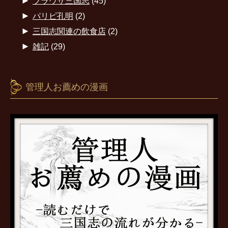
►
ブラウザ三国志
(45)
►
パリピ孔明
(2)
►
三国志関連の飲食店
(2)
►
雑記
(29)
管理人お薦めの漫画