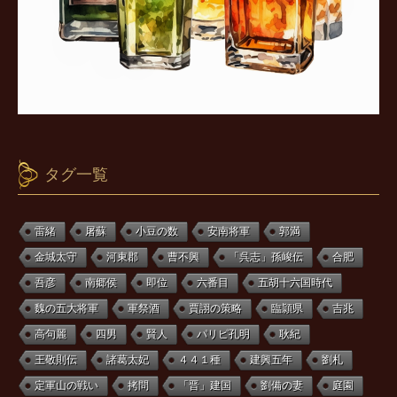
タグ一覧
雷緒
屠蘇
小豆の数
安南将軍
郭満
金城太守
河東郡
曹不興
「呉志」孫峻伝
合肥
吾彦
南郷侯
即位
六番目
五胡十六国時代
魏の五大将軍
軍祭酒
賈詡の策略
臨頴県
吉兆
高句麗
四男
賢人
パリピ孔明
耿紀
王敬則伝
諸葛太妃
４４１種
建興五年
劉札
定軍山の戦い
拷問
「晋」建国
劉備の妻
庭園