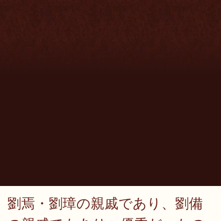
劉焉・劉璋の親戚であり、劉備