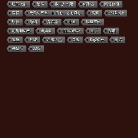
建武校尉
追号
歩夫人の死
絹千匹
関係修復
宦官
馬氏の五常、白眉もっとも良し
袁安
空城の計
県長
蹋頓
弁亡論
中原
鳳凰三年
司馬昭の死
求婚者
祁山の戦い
推挙
麦畑
連座
常璩
韋誕の墨
竟陵
孫皎の死
劉協
朱皇后
程普