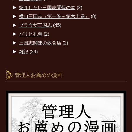
►
紹介したい三国志関係の本
(2)
►
横山三国志（第一巻～第六十巻）
(8)
►
ブラウザ三国志
(45)
►
パリピ孔明
(2)
►
三国志関連の飲食店
(2)
►
雑記
(29)
管理人お薦めの漫画