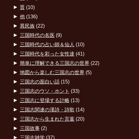
►
晋
(10)
►
他
(136)
►
異民族
(22)
►
三国時代の名医
(9)
►
三国時代の占い師＆仙人
(10)
►
三国時代を彩った女性達
(41)
►
簡単に理解できる三国志の世界
(22)
►
地図から楽しむ三国志の世界
(5)
►
三国志の面白い話
(15)
►
三国志のウソ・ホント
(33)
►
三国志に登場する計略
(13)
►
三国志関連の漢詩・詩歌
(14)
►
三国志から生まれた言葉
(20)
►
三国故事
(2)
►
三国志雑学
(37)