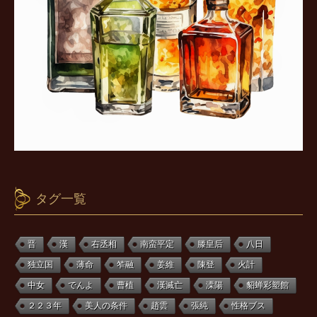
タグ一覧
晋
漢
右丞相
南蛮平定
滕皇后
八日
独立国
薄命
笮融
姜維
陳登
火計
中女
でんよ
曹植
漢滅亡
溧陽
貂蝉彩塑館
２２３年
美人の条件
趙雲
張純
性格ブス