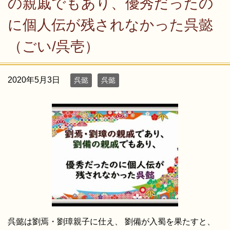
の親戚でもあり、優秀だったの
に個人伝が残されなかった呉懿
（ごい/呉壱）
2020年5月3日
呉懿
呉懿
呉懿は劉焉・劉璋親子に仕え、 劉備が入蜀を果たすと、