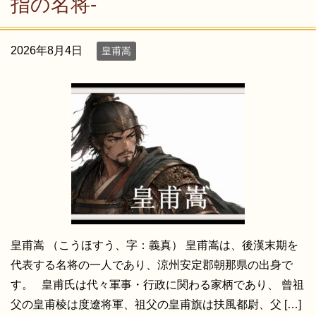
指の名将-
2026年8月4日
皇甫嵩
皇甫嵩 （こうほすう、字：義真） 皇甫嵩は、後漢末期を
代表する名将の一人であり、涼州安定郡朝那県の出身で
す。 皇甫氏は代々軍事・行政に関わる家柄であり、 曾祖
父の皇甫棱は度遼将軍、祖父の皇甫旗は扶風都尉、父 […]