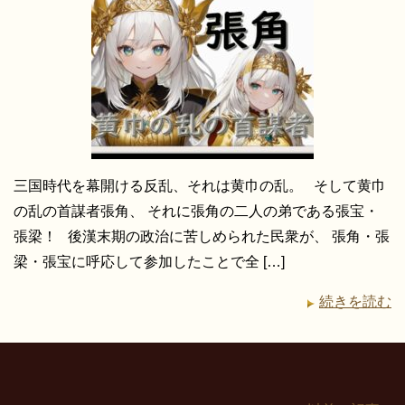
三国時代を幕開ける反乱、それは黄巾の乱。 そして黄巾
の乱の首謀者張角、 それに張角の二人の弟である張宝・
張梁！ 後漢末期の政治に苦しめられた民衆が、 張角・張
梁・張宝に呼応して参加したことで全 […]
続きを読む