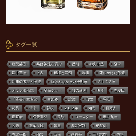
タグ一覧
薤葉芸香
兵は神速を貴ぶ
呂尚
御史中丞
翻車
建中三年
卜占
孫権と宗預
馬援
死にかけた孫策
四川の考古と民族
報われなかった発明家
２月２２日
オランダ様式
変面ショー
呉の建国
明帝
禿髪氏
「晋書」宣帝紀
白波谷
譲渡
出世
馬隆
封賞
帯来
郭模
２６２年
知恵
百万人
正直者
必殺関羽
冀県
コースター
延熙九年
裴秀
迦葉摩騰
嵆喜
典治官制
楊彪伝
右北平郡
幼常
西海
副首領
三国志館
伯符