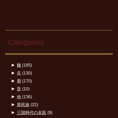
Categories
►
魏
(195)
►
呉
(130)
►
蜀
(170)
►
晋
(10)
►
他
(136)
►
異民族
(22)
►
三国時代の名医
(9)