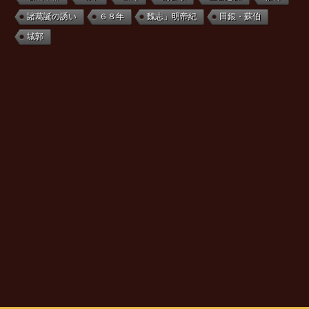
諸葛誕の誘い
６８年
魏志」明帝紀
田銀・蘇伯
城郭