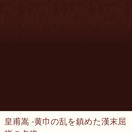
皇甫嵩 -黄巾の乱を鎮めた漢末屈