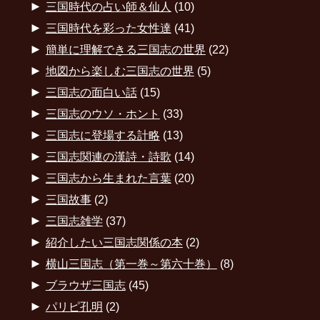
►
三国時代の占い師＆仙人
(10)
►
三国時代を彩った女性達
(41)
►
簡単に理解できる三国志の世界
(22)
►
地図から楽しむ三国志の世界
(5)
►
三国志の面白い話
(15)
►
三国志のウソ・ホント
(33)
►
三国志に登場する計略
(13)
►
三国志関連の漢詩・詩歌
(14)
►
三国志から生まれた言葉
(20)
►
三国故事
(2)
►
三国志雑学
(37)
►
紹介したい三国志関係の本
(2)
►
横山三国志（第一巻～第六十巻）
(8)
►
ブラウザ三国志
(45)
►
パリピ孔明
(2)