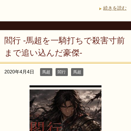
続きを読む
閻行 -馬超を一騎打ちで殺害寸前
まで追い込んだ豪傑-
2020年4月4日
馬超
閻行
馬超