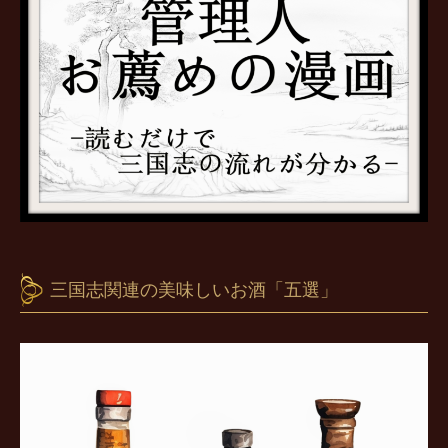
三国志関連の美味しいお酒「五選」