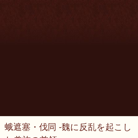
蛾遮塞・伐同 -魏に反乱を起こし