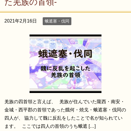
た羌族の首領-
2021年2月16日
蛾遮塞・伐同
羌族の四首領と言えば、 羌族が住んでいた隴西・南安・
金城・西平郡の首領であった餓何・焼戈・蛾遮塞・伐同の
四人が、 協力して魏に反乱をしたことで名が知られてい
ます。 ここでは四人の首領のうち蛾遮 […]