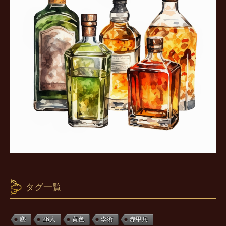
タグ一覧
塵
26人
黄色
李術
赤甲兵