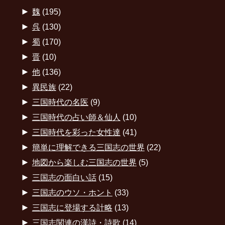
►
魏
(195)
►
呉
(130)
►
蜀
(170)
►
晋
(10)
►
他
(136)
►
異民族
(22)
►
三国時代の名医
(9)
►
三国時代の占い師＆仙人
(10)
►
三国時代を彩った女性達
(41)
►
簡単に理解できる三国志の世界
(22)
►
地図から楽しむ三国志の世界
(5)
►
三国志の面白い話
(15)
►
三国志のウソ・ホント
(33)
►
三国志に登場する計略
(13)
►
三国志関連の漢詩・詩歌
(14)