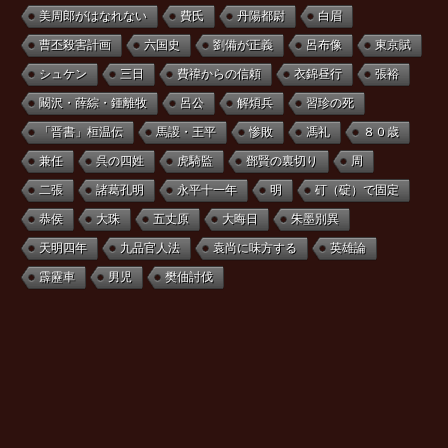
美周郎がはなれない
費氏
丹陽都尉
白眉
曹丕殺害計画
六国史
劉備が正義
呂布像
東京賦
シュケン
三日
費禕からの信頼
衣錦昼行
張裕
闞沢・薛綜・鍾離牧
呂公
解煩兵
習珍の死
「晋書」桓温伝
馬謖・王平
惨敗
馮礼
８０歳
兼任
呉の四姓
虎騎監
鄧賢の裏切り
周
二張
諸葛孔明
永平十一年
明
矴（碇）で固定
恭侯
大珠
五丈原
大晦日
朱墨別異
天明四年
九品官人法
袁尚に味方する
英雄論
霹靂車
男児
樊伷討伐