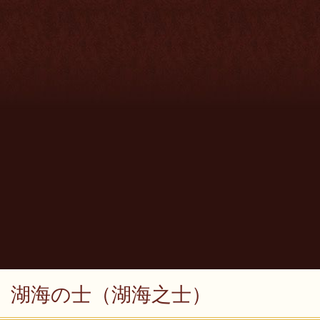
湖海の士（湖海之士）