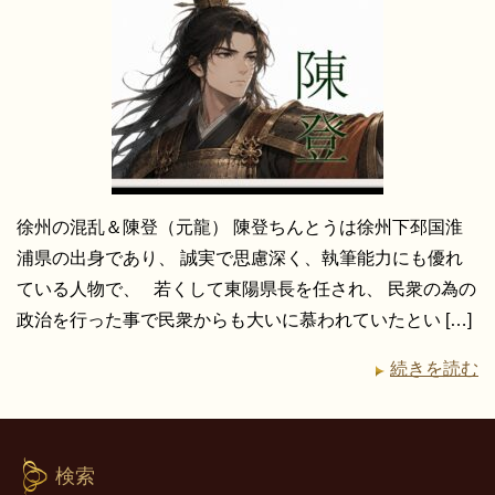
徐州の混乱＆陳登（元龍） 陳登ちんとうは徐州下邳国淮
浦県の出身であり、 誠実で思慮深く、執筆能力にも優れ
ている人物で、 若くして東陽県長を任され、 民衆の為の
政治を行った事で民衆からも大いに慕われていたとい […]
続きを読む
検索