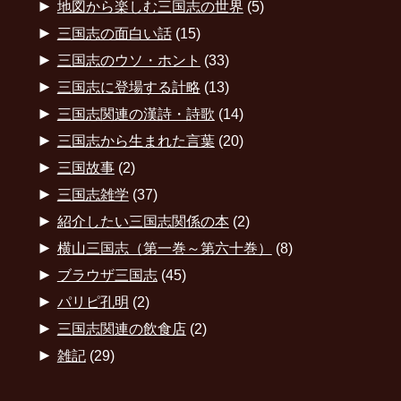
►
地図から楽しむ三国志の世界
(5)
►
三国志の面白い話
(15)
►
三国志のウソ・ホント
(33)
►
三国志に登場する計略
(13)
►
三国志関連の漢詩・詩歌
(14)
►
三国志から生まれた言葉
(20)
►
三国故事
(2)
►
三国志雑学
(37)
►
紹介したい三国志関係の本
(2)
►
横山三国志（第一巻～第六十巻）
(8)
►
ブラウザ三国志
(45)
►
パリピ孔明
(2)
►
三国志関連の飲食店
(2)
►
雑記
(29)