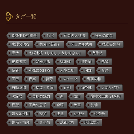
タグ一覧
都督中外諸軍事
郭汜
覇者の大神域
呉への使者
袁譚の供養
劉備（玄徳）
デュエル武将
後漢書集解
降伏
七縦七檎（しちしょうしちきん）
数千人
揚威将軍
髪を切る
徐州牧
滕芳蘭
孫策
使者
利発に欠ける
人事全般
周舒
台湾
丁密
音楽
曹芳
スイーツ
曹操の棺
自動防御
徐盛・周泰
荊州
白帝城
大変な信頼
潞涿君
曹操の魅力
新
益州
龍神の王鹵令LV10
模型
王業の息子
全琮
予章
孔伷
娘々応援団
寵妾
後世
捜神記
張春華
劉備・簡雍
裏事情
成都攻略
現代語訳