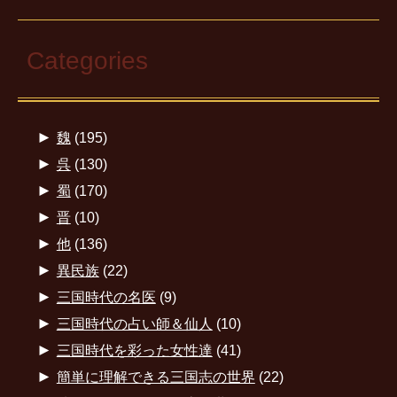
Categories
►
魏
(195)
►
呉
(130)
►
蜀
(170)
►
晋
(10)
►
他
(136)
►
異民族
(22)
►
三国時代の名医
(9)
►
三国時代の占い師＆仙人
(10)
►
三国時代を彩った女性達
(41)
►
簡単に理解できる三国志の世界
(22)