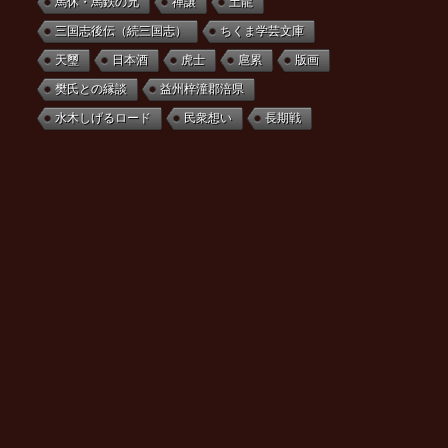
馬休・馬鉄の兄
禅譲
土龍
三国志後伝（続三国志）
ちくま学芸文庫
天璽
日本酒
虎士
扈累
版画
樊氏との縁談
益州梓潼郡涪県
水木しげるロード
民衆想い
長期戦