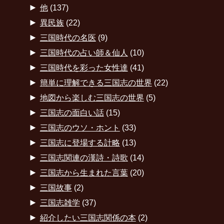
►
他
(137)
►
異民族
(22)
►
三国時代の名医
(9)
►
三国時代の占い師＆仙人
(10)
►
三国時代を彩った女性達
(41)
►
簡単に理解できる三国志の世界
(22)
►
地図から楽しむ三国志の世界
(5)
►
三国志の面白い話
(15)
►
三国志のウソ・ホント
(33)
►
三国志に登場する計略
(13)
►
三国志関連の漢詩・詩歌
(14)
►
三国志から生まれた言葉
(20)
►
三国故事
(2)
►
三国志雑学
(37)
►
紹介したい三国志関係の本
(2)