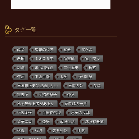
タグ一覧
薛瑩
馬忠の弓矢
柳毅
虞永賢
牽招
１８０５年
尚書郎
物々交換
劉昫
帯広郡設置
二十五史
橋玄
樗蒲
中途半端
太学
涼州出身
三国志正史に登場しない
王甫の死
琵琶
霍去病
牽招の息子
仲父
私を殺せる者があるか
黄巾賊の一員
平陵郷侯
百器徒然袋
息子の反乱
栄華盛衰
公安
放浪生活
沈雅有器量
伏羲
程球
張燕討伐
明史