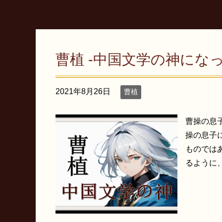
曹植 -中国文学の神にな
2021年8月26日
曹植
曹操の息
操の息子
ものでは
るように、 