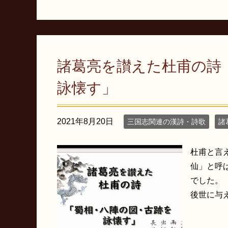
諸葛亮を讃えた杜甫の詩
詠懐す」
2021年8月20日
三国志関連の漢詩・詩歌
諸
杜甫と言
仙」と呼
でした。
後世に与え