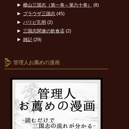
►
横山三国志（第一巻～第六十巻）
(8)
►
ブラウザ三国志
(45)
►
パリピ孔明
(2)
►
三国志関連の飲食店
(2)
►
雑記
(29)
管理人お薦めの漫画