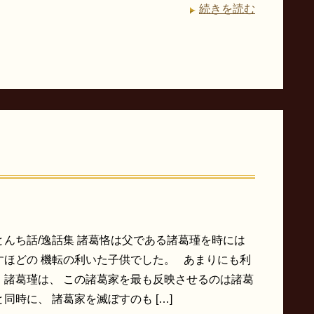
続きを読む
とんち話/逸話集 諸葛恪は父である諸葛瑾を時には
すほどの 機転の利いた子供でした。 あまりにも利
、諸葛瑾は、 この諸葛家を最も反映させるのは諸葛
同時に、 諸葛家を滅ぼすのも […]