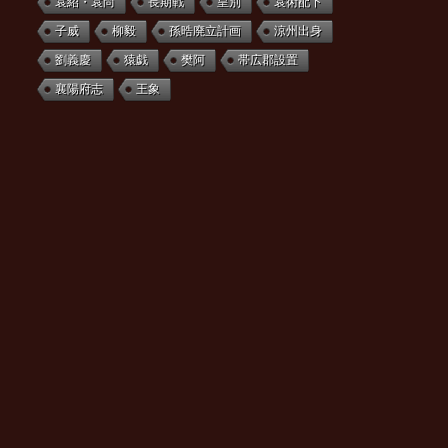
袁紹・袁尚
長期戦
皇別
袁術配下
子威
柳毅
孫晧廃立計画
涼州出身
劉義慶
猿戯
樊阿
帯広郡設置
襄陽府志
王象