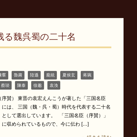
残る魏呉蜀の二十名
陳羣
魯粛
陸遜
龐統
夏侯玄
蒋琬
蔡琰
陳泰
徐邈
袁渙
（序賛） 東晋の袁宏えんこうが著した「三国名臣
」には、 三国（魏・呉・蜀）時代を代表する二十名
」として選出しています。 「三国名臣（序賛）」
に収められているもので、今に伝わ […]