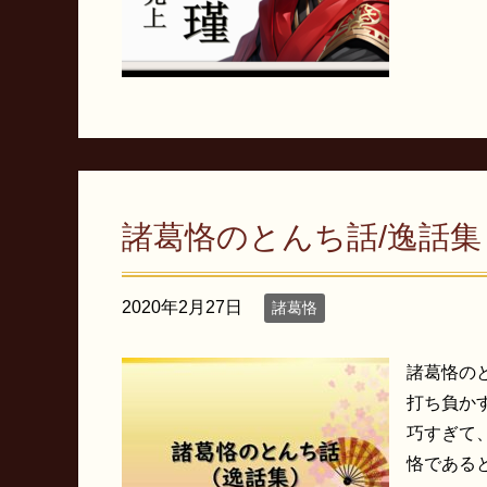
諸葛恪のとんち話/逸話集
2020年2月27日
諸葛恪
諸葛恪の
打ち負か
巧すぎて
恪であると