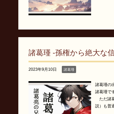
諸葛瑾 -孫権から絶大な
2023年9月10日
諸葛瑾
諸葛瑾の
諸葛瑾で
ただ諸葛
説）も普通