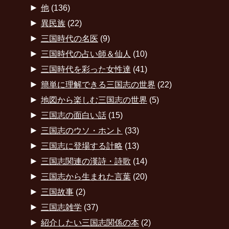
►
他
(136)
►
異民族
(22)
►
三国時代の名医
(9)
►
三国時代の占い師＆仙人
(10)
►
三国時代を彩った女性達
(41)
►
簡単に理解できる三国志の世界
(22)
►
地図から楽しむ三国志の世界
(5)
►
三国志の面白い話
(15)
►
三国志のウソ・ホント
(33)
►
三国志に登場する計略
(13)
►
三国志関連の漢詩・詩歌
(14)
►
三国志から生まれた言葉
(20)
►
三国故事
(2)
►
三国志雑学
(37)
►
紹介したい三国志関係の本
(2)