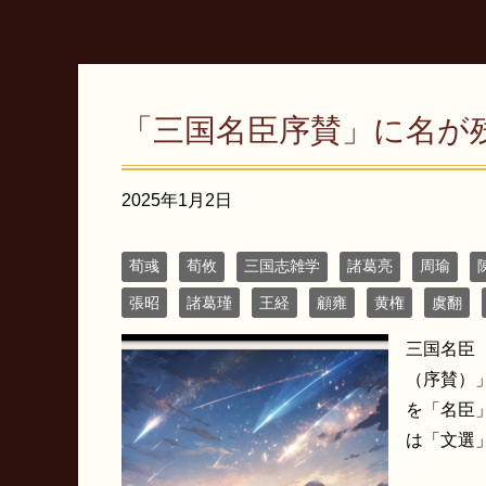
「三国名臣序賛」に名が
2025年1月2日
荀彧
荀攸
三国志雑学
諸葛亮
周瑜
張昭
諸葛瑾
王経
顧雍
黄権
虞翻
三国名臣
（序賛）
を「名臣
は「文選」