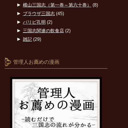
►
横山三国志（第一巻～第六十巻）
(8)
►
ブラウザ三国志
(45)
►
パリピ孔明
(2)
►
三国志関連の飲食店
(2)
►
雑記
(29)
管理人お薦めの漫画