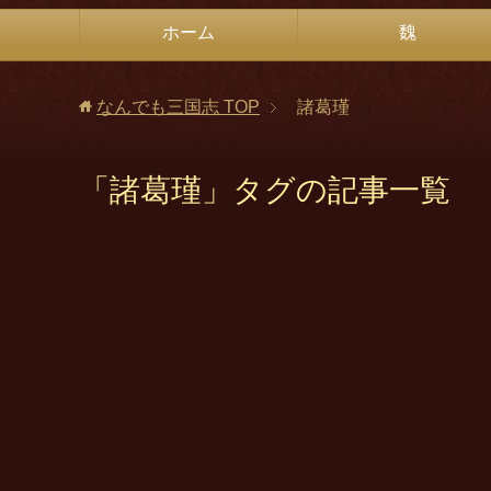
ホーム
魏
なんでも三国志
TOP
諸葛瑾
「諸葛瑾」タグの記事一覧