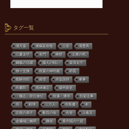
タグ一覧
漢方薬
屠蘇延命散
公安
漢楚斉
江夏太守
名門
蔣舒
王甫の死
麹義の活躍
陽人の戦い
楽浪太守
物々交換
祝宴の神明鑑
郭図
散騎侍郎
推理
赤染国持
軍事
尚書郎
孫休擁立
揚州刺史
「魏志」毌丘倹伝
陸遜・潘璋
別駕従事
耳
程球
三万人
寺島優
木
左慈の弟子
数百の魚
先登
上奏文
金墉城に幽閉
陳侯
黄巾賊の一員