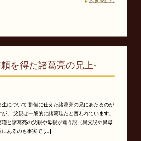
続きを読む
信頼を得た諸葛亮の兄上-
出生について 劉備に仕えた諸葛亮の兄にあたるのが
すが、 父親は一般的に諸葛珪だと言われています。
瑾と諸葛亮の父親や母親が違う説（異父説や異母
にあるのも事実で […]