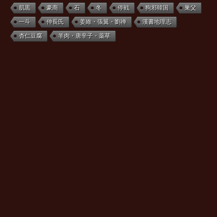
肌黒
豪商
石
冬
停戦
狗邪韓国
巣父
一斗
仲長氏
姜維・張翼・劉禅
漢書地理志
杏仁豆腐
羊肉・唐辛子・薬草