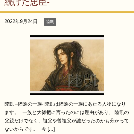
続けた忠臣-
2022年9月24日
陸凱
陸凱 –陸遜の一族- 陸凱は陸遜の一族にあたる人物になり
ます。 一族と大雑把に言ったのには理由があり、 陸凱の
父親だけでなく、祖父や曾祖父が誰だったのかも分かって
ないからです。 今 […]