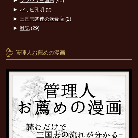
►
ブラウザ三国志
(45)
►
パリピ孔明
(2)
►
三国志関連の飲食店
(2)
►
雑記
(29)
管理人お薦めの漫画