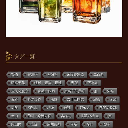
タグ一覧
買物
崔州平
卑彌呼
宋版傷寒論
二百斛
朝鮮半島
鍾毅・鍾峻・鍾辿
曹褒
下賜品
孫策の腹心
青黏十四両
糸島市前原町
船
朱晧
五経
菅野真道
楊戯
吉川三国志
編纂
蒋済
周年
酒飲み
銅矛
朱熊
郭攸之
孫暠の反乱
土山
荊州・豫洲方面
吉祥丸
袁譚VS袁尚
棗
龐山民
心臓
荊州益州
何咸
命日
管輅