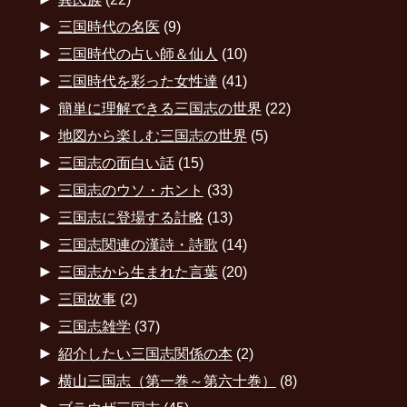
►
三国時代の名医
(9)
►
三国時代の占い師＆仙人
(10)
►
三国時代を彩った女性達
(41)
►
簡単に理解できる三国志の世界
(22)
►
地図から楽しむ三国志の世界
(5)
►
三国志の面白い話
(15)
►
三国志のウソ・ホント
(33)
►
三国志に登場する計略
(13)
►
三国志関連の漢詩・詩歌
(14)
►
三国志から生まれた言葉
(20)
►
三国故事
(2)
►
三国志雑学
(37)
►
紹介したい三国志関係の本
(2)
►
横山三国志（第一巻～第六十巻）
(8)