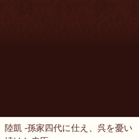
陸凱 -孫家四代に仕え、呉を憂い