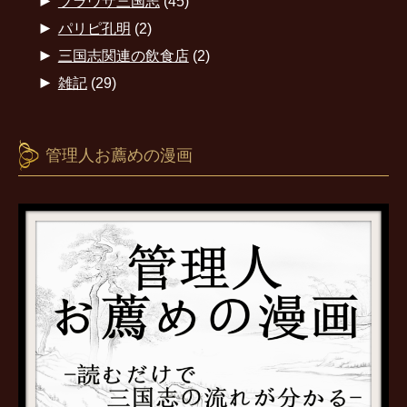
►
ブラウザ三国志
(45)
►
パリピ孔明
(2)
►
三国志関連の飲食店
(2)
►
雑記
(29)
管理人お薦めの漫画