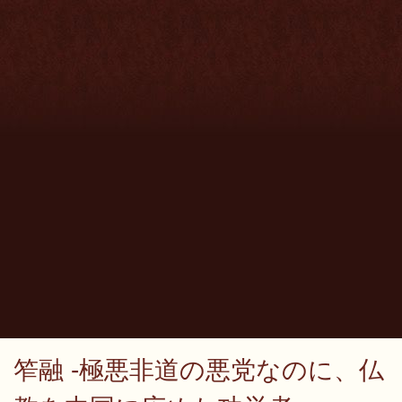
笮融 -極悪非道の悪党なのに、仏