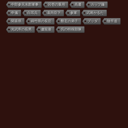
中郎参天水郡軍事
呂壱の重用
高遷
カップ麺
申儀
白耳兵
袁尚臣下
参軍
武将かるた
聞喜県
綿竹県の長官
鄭玄の弟子
ブッダ
陰平道
光武帝の長男
盧龍塞
呉の特殊部隊