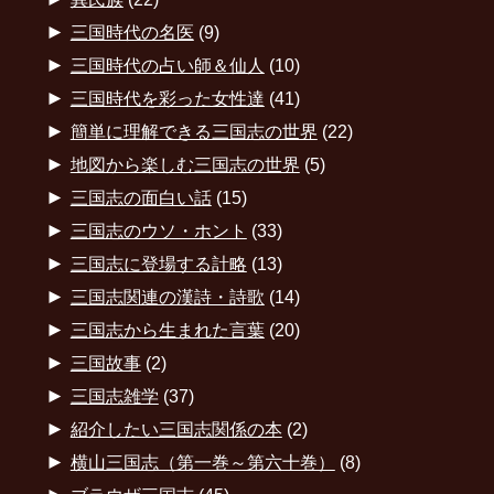
►
三国時代の名医
(9)
►
三国時代の占い師＆仙人
(10)
►
三国時代を彩った女性達
(41)
►
簡単に理解できる三国志の世界
(22)
►
地図から楽しむ三国志の世界
(5)
►
三国志の面白い話
(15)
►
三国志のウソ・ホント
(33)
►
三国志に登場する計略
(13)
►
三国志関連の漢詩・詩歌
(14)
►
三国志から生まれた言葉
(20)
►
三国故事
(2)
►
三国志雑学
(37)
►
紹介したい三国志関係の本
(2)
►
横山三国志（第一巻～第六十巻）
(8)