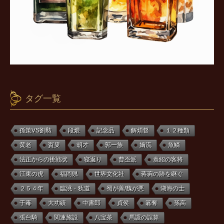
タグ一覧
孫策VS劉勲
段煨
記念品
解煩督
１２種類
黄老
賨叟
胡才
郭一族
嫡流
魚鱗
法正からの挑戦状
寝返り
曹丕派
袁紹の客将
江東の虎
福岡県
世界文化社
蒋琬の跡を継ぐ
２５４年
臨洮・狄道
蜀が善/魏が悪
湖海の士
于毒
大功績
中書郎
貞侯
簒奪
孫高
張白騎
関連施設
八宝茶
馬謖の誤算