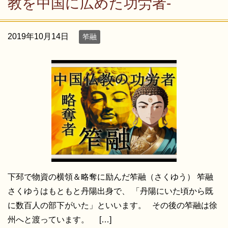
教を中国に広めた功労者-
2019年10月14日
笮融
下邳で物資の横領＆略奪に励んだ笮融（さくゆう） 笮融
さくゆうはもともと丹陽出身で、 「丹陽にいた頃から既
に数百人の部下がいた」といいます。 その後の笮融は徐
州へと渡っています。 […]