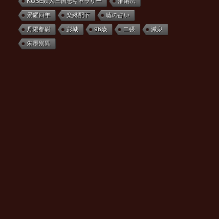
KOBE鉄人三国志ギャラリー
灌鋼法
景耀四年
楽綝配下
嘘の占い
丹陽都尉
彭城
96歳
二張
滅泉
朱墨別異