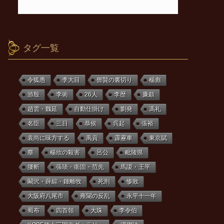
タグ一覧
令狐愚
李大目
鄧賢の裏切り
楊彪
游殷
李術
26人
李歴
廉頗
趙雲・魏延
自動仕掛け
劉発
馮礼
名臣
三日
恭侯
呉起
張裕
袁尚に味方する
禹貢
霹靂車
東京賦
塵
楊欣の殺害
呂公
毗陵県
腰斬
張琰・衛固・范先
馬謖・王平
闞沢・薛綜・鍾離牧
死刑
惨敗
大阪府八尾市
雍闓の反乱
永平十一年
蜀布
四首領
大珠
李令伯