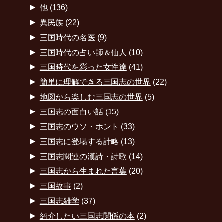
►
他
(136)
►
異民族
(22)
►
三国時代の名医
(9)
►
三国時代の占い師＆仙人
(10)
►
三国時代を彩った女性達
(41)
►
簡単に理解できる三国志の世界
(22)
►
地図から楽しむ三国志の世界
(5)
►
三国志の面白い話
(15)
►
三国志のウソ・ホント
(33)
►
三国志に登場する計略
(13)
►
三国志関連の漢詩・詩歌
(14)
►
三国志から生まれた言葉
(20)
►
三国故事
(2)
►
三国志雑学
(37)
►
紹介したい三国志関係の本
(2)