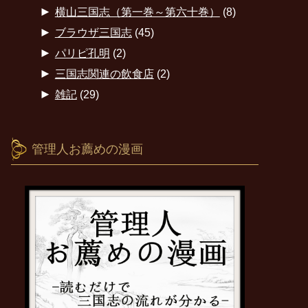
►
横山三国志（第一巻～第六十巻）
(8)
►
ブラウザ三国志
(45)
►
パリピ孔明
(2)
►
三国志関連の飲食店
(2)
►
雑記
(29)
管理人お薦めの漫画