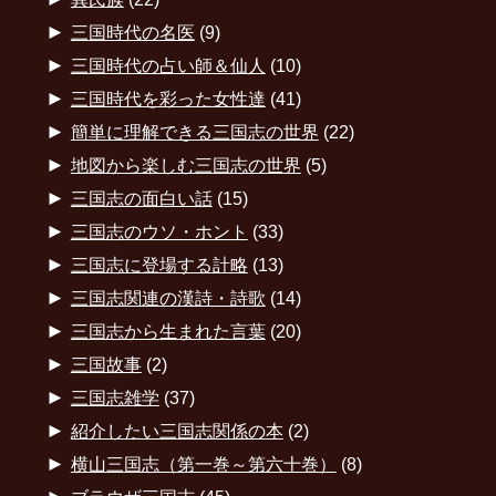
►
三国時代の名医
(9)
►
三国時代の占い師＆仙人
(10)
►
三国時代を彩った女性達
(41)
►
簡単に理解できる三国志の世界
(22)
►
地図から楽しむ三国志の世界
(5)
►
三国志の面白い話
(15)
►
三国志のウソ・ホント
(33)
►
三国志に登場する計略
(13)
►
三国志関連の漢詩・詩歌
(14)
►
三国志から生まれた言葉
(20)
►
三国故事
(2)
►
三国志雑学
(37)
►
紹介したい三国志関係の本
(2)
►
横山三国志（第一巻～第六十巻）
(8)