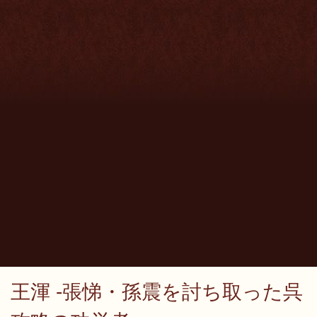
王渾 -張悌・孫震を討ち取った呉