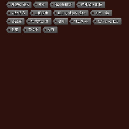
襄陽耆旧記
神社
揚州会稽郡
藺相如・廉頗
内部呼応
三国故事
正史と演義の違い
初平二年
秘書吏
壮大な計画
治療
地公将軍
杜軫との逸話
激怒
降伏派
左雍