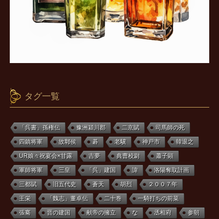
タグ一覧
「呉書」孫権伝
豫洲潁川郡
二京賦
司馬師の死
四鎮将軍
故鄣侯
碁
老驥
神戸市
韓退之
UR娘々祝宴会×甘露
吉夢
典曹校尉
蕭子顕
軍師将軍
三皇
「呉」建国
諱
洛陽奪取計画
三都賦
旧五代史
蒼天
胡烈
２００７年
王栄
「魏志」董卓伝
二十巻
一騎打ちの前菜
張騫
晋の建国
献帝の擁立
な
丞相府
参朝