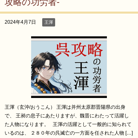
攻略の功労者-
2024年4月7日
王渾
王渾（玄沖/おうこん） 王渾は并州太原郡晋陽県の出身
で、 王昶の息子にあたりますが、魏晋にわたって活躍し
た人物になります。 王渾の活躍として一般的に知られて
いるのは、 ２８０年の呉滅亡の一方面を任された人物 […]