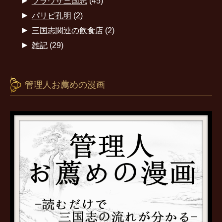
►
ブラウザ三国志
(45)
►
パリピ孔明
(2)
►
三国志関連の飲食店
(2)
►
雑記
(29)
管理人お薦めの漫画