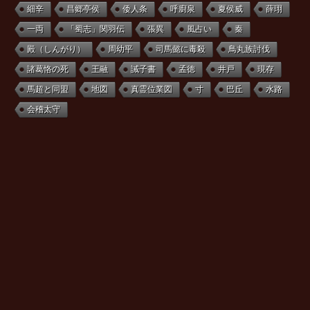
細辛
昌郷亭侯
倭人条
呼廚泉
夏侯威
薛珝
一両
「蜀志」関羽伝
張異
風占い
秦
殿（しんがり）
周幼平
司馬懿に毒殺
鳥丸族討伐
諸葛恪の死
王融
誡子書
孟徳
井戸
現存
馬超と同盟
地図
真霊位業図
寸
巴丘
水路
会稽太守