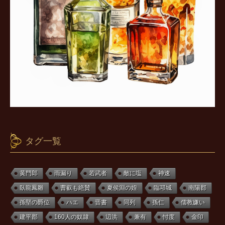
タグ一覧
黄門郎
雨漏り
若武者
敵に塩
神速
臥龍鳳雛
曹叡も絶賛
夏侯淵の姪
臨邛城
南陽郡
孫堅の爵位
ハエ
晋書
同列
孫仁
儒教嫌い
建平郡
160人の奴隷
辺洪
兼有
忖度
金印