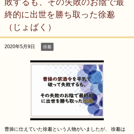
敗するも、その失敗のお陰で最
終的に出世を勝ち取った徐邈
（じょばく）
2020年5月9日
徐邈
曹操に仕えていた徐邈という人物がいましたが、 徐邈は