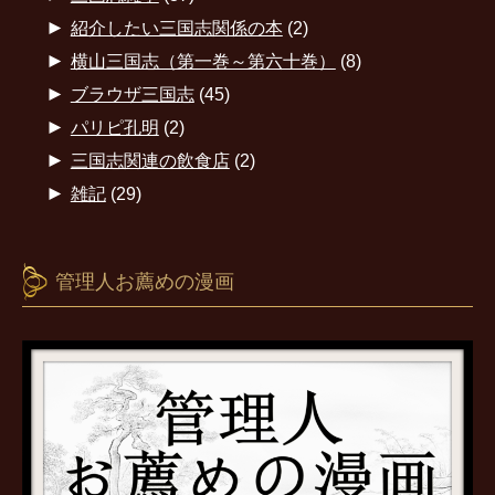
►
紹介したい三国志関係の本
(2)
►
横山三国志（第一巻～第六十巻）
(8)
►
ブラウザ三国志
(45)
►
パリピ孔明
(2)
►
三国志関連の飲食店
(2)
►
雑記
(29)
管理人お薦めの漫画