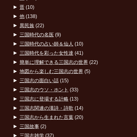
►
晋
(10)
►
他
(138)
►
異民族
(22)
►
三国時代の名医
(9)
►
三国時代の占い師＆仙人
(10)
►
三国時代を彩った女性達
(41)
►
簡単に理解できる三国志の世界
(22)
►
地図から楽しむ三国志の世界
(5)
►
三国志の面白い話
(15)
►
三国志のウソ・ホント
(33)
►
三国志に登場する計略
(13)
►
三国志関連の漢詩・詩歌
(14)
►
三国志から生まれた言葉
(20)
►
三国故事
(2)
►
三国志雑学
(37)