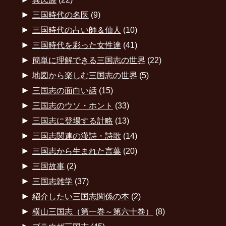
►
三国時代の名医
(9)
►
三国時代の占い師＆仙人
(10)
►
三国時代を彩った女性達
(41)
►
簡単に理解できる三国志の世界
(22)
►
地図から楽しむ三国志の世界
(5)
►
三国志の面白い話
(15)
►
三国志のウソ・ホント
(33)
►
三国志に登場する計略
(13)
►
三国志関連の漢詩・詩歌
(14)
►
三国志から生まれた言葉
(20)
►
三国故事
(2)
►
三国志雑学
(37)
►
紹介したい三国志関係の本
(2)
►
横山三国志（第一巻～第六十巻）
(8)