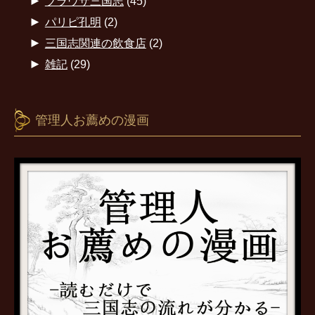
►
ブラウザ三国志
(45)
►
パリピ孔明
(2)
►
三国志関連の飲食店
(2)
►
雑記
(29)
管理人お薦めの漫画