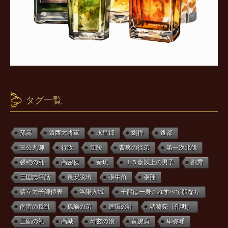
タグ一覧
孫暠
鎮西大将軍
永昌郡
劉禅
遷都
三公九卿
行政
江陵
曹爽の従弟
第一次北伐
張純の乱
高密侯
秦琪
１５歳以上の男子
劉秀
三国志平話
長安脱出
張牛角
張翔
請立太子師傅表
洛陽入城
子龍は一身これすべて胆なり
南蛮の反乱
孫瑜の弟
連環の計
諸葛亮（孔明）
三顧の礼
高城
芮玄の娘
黄婉貞
卑弥呼