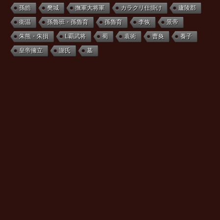
孫皓
樊城
撫軍大将軍
カラクリ仕掛け
廬陵郡
衛温
孫魯班・孫魯育
孫魯育
李恢
景帝
朱熊・朱損
L覇武将
蜀
袁術
曹奐
養子
皇帝擁立
謝氏
墓