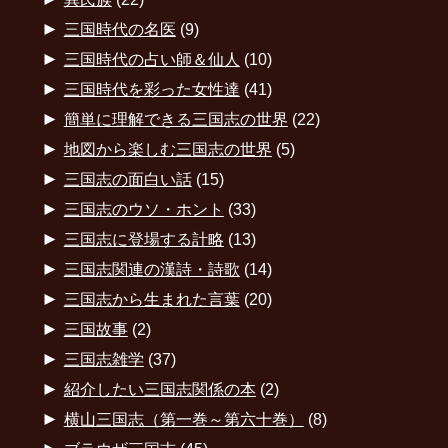
►
三国時代の名医
(9)
►
三国時代の占い師＆仙人
(10)
►
三国時代を彩った女性達
(41)
►
簡単に理解できる三国志の世界
(22)
►
地図から楽しむ三国志の世界
(5)
►
三国志の面白い話
(15)
►
三国志のウソ・ホント
(33)
►
三国志に登場する計略
(13)
►
三国志関連の漢詩・詩歌
(14)
►
三国志から生まれた言葉
(20)
►
三国故事
(2)
►
三国志雑学
(37)
►
紹介したい三国志関係の本
(2)
►
横山三国志（第一巻～第六十巻）
(8)