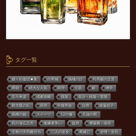
タグ一覧
娘々応援団★黄
白帝城
偽城の計
司馬懿の正室
周朝
絶大な人気
胡沖
王凱
新
博学
五斗米道
成都攻略
孫策
長沙・桂陽・零陵
郭大賢の乱
荊州
平陵亭侯
台湾
放蕩息子
孫権の娘
スイーツ
12の傷
孔伷の死
四川省広元市
後継者争い
益州
濮陽興・張布
主将の天明鑑付与
二人の巫女
蜀滅亡
全懌・全呉