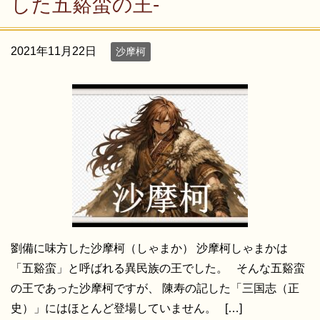
した五谿蛮の王-
2021年11月22日
沙摩柯
劉備に味方した沙摩柯（しゃまか） 沙摩柯しゃまかは
「五谿蛮」と呼ばれる異民族の王でした。 そんな五谿蛮
の王であった沙摩柯ですが、 陳寿の記した「三国志（正
史）」にはほとんど登場していません。 […]