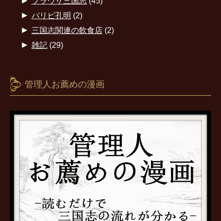
►
ブラウザ三国志
(45)
►
パリピ孔明
(2)
►
三国志関連の飲食店
(2)
►
雑記
(29)
管理人お薦めの漫画