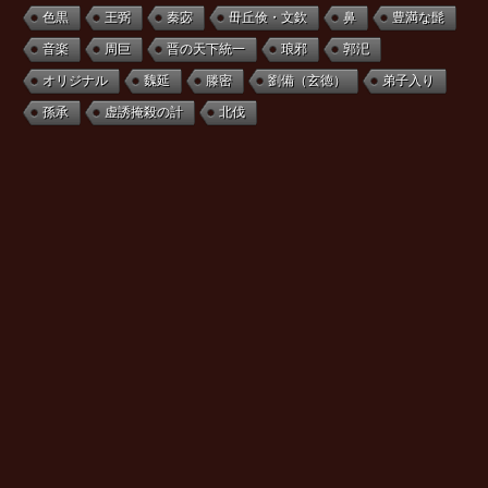
色黒
王弼
秦宓
毌丘倹・文欽
鼻
豊満な髭
音楽
周巨
晋の天下統一
琅邪
郭汜
オリジナル
魏延
滕密
劉備（玄徳）
弟子入り
孫承
虚誘掩殺の計
北伐