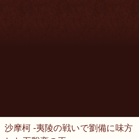
沙摩柯 -夷陵の戦いで劉備に味方