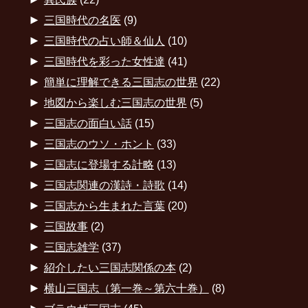
►
三国時代の名医
(9)
►
三国時代の占い師＆仙人
(10)
►
三国時代を彩った女性達
(41)
►
簡単に理解できる三国志の世界
(22)
►
地図から楽しむ三国志の世界
(5)
►
三国志の面白い話
(15)
►
三国志のウソ・ホント
(33)
►
三国志に登場する計略
(13)
►
三国志関連の漢詩・詩歌
(14)
►
三国志から生まれた言葉
(20)
►
三国故事
(2)
►
三国志雑学
(37)
►
紹介したい三国志関係の本
(2)
►
横山三国志（第一巻～第六十巻）
(8)