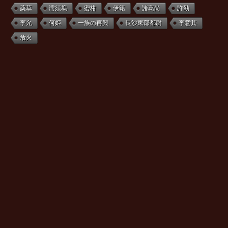
薬草
濡須塢
蜜柑
伊籍
諸葛尚
許劭
李允
何姫
一族の再興
長沙東部都尉
李意其
放火