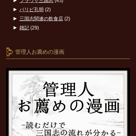
►
ブラウザ三国志
(45)
►
パリピ孔明
(2)
►
三国志関連の飲食店
(2)
►
雑記
(29)
管理人お薦めの漫画