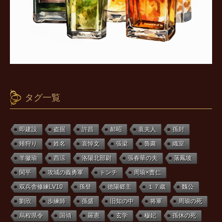
タグ一覧
即建設
盗掘
許昌
郝昭
袁夫人
孫封
雉狩り
姓名
哀悼文
張梁
魯粛
織室
羊徽瑜
西涼
洛陽北部尉
張春華の夫
落鳳坡
関平
攻城の義勇軍
トンチ
周瑜×曹仁
双兵舎修練LV10
孫登
徳陽郷主
１７歳
魏公
劉欣
歩練師
孫盛
旧知の中
将軍
周瑜の死
烏程県令
国傾
羅憲
玄学
穆妃
孫休の死