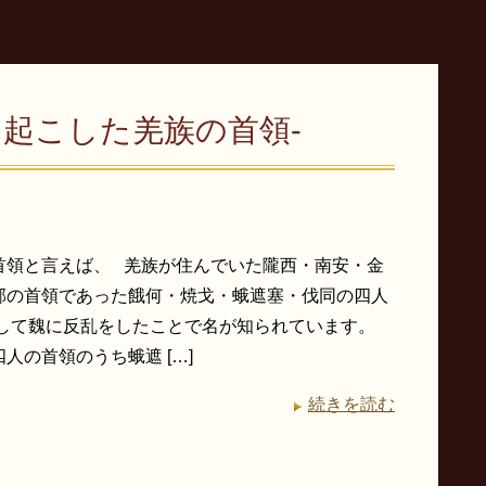
を起こした羌族の首領-
首領と言えば、 羌族が住んでいた隴西・南安・金
郡の首領であった餓何・焼戈・蛾遮塞・伐同の四人
力して魏に反乱をしたことで名が知られています。
人の首領のうち蛾遮 […]
続きを読む