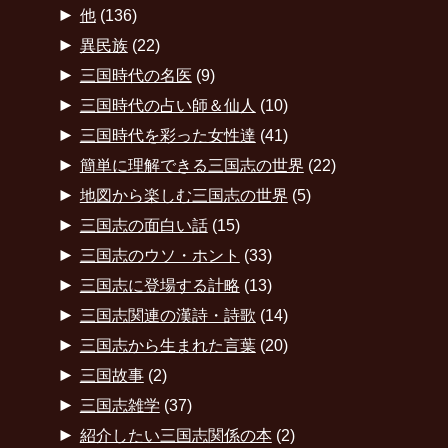
►
他
(136)
►
異民族
(22)
►
三国時代の名医
(9)
►
三国時代の占い師＆仙人
(10)
►
三国時代を彩った女性達
(41)
►
簡単に理解できる三国志の世界
(22)
►
地図から楽しむ三国志の世界
(5)
►
三国志の面白い話
(15)
►
三国志のウソ・ホント
(33)
►
三国志に登場する計略
(13)
►
三国志関連の漢詩・詩歌
(14)
►
三国志から生まれた言葉
(20)
►
三国故事
(2)
►
三国志雑学
(37)
►
紹介したい三国志関係の本
(2)