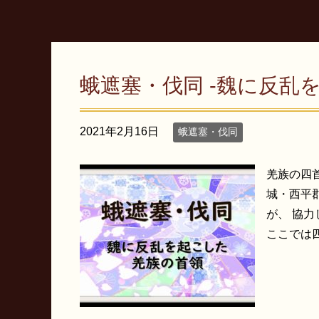
蛾遮塞・伐同 -魏に反乱
2021年2月16日
蛾遮塞・伐同
羌族の四
城・西平
が、 協
ここでは四