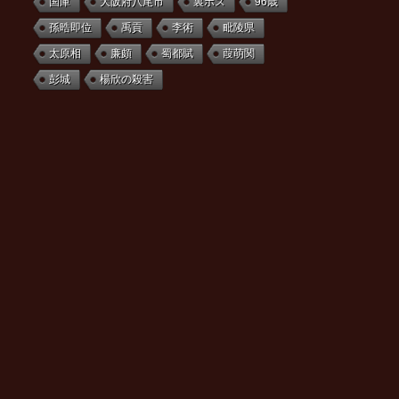
国庫
大阪府八尾市
裏ボス
96歳
孫晧即位
禹貢
李術
毗陵県
太原相
廉頗
蜀都賦
葭萌関
彭城
楊欣の殺害