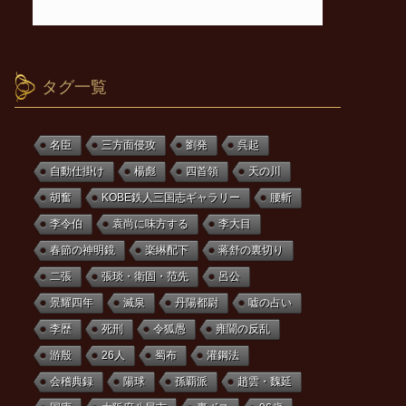
タグ一覧
名臣
三方面侵攻
劉発
呉起
自動仕掛け
楊彪
四首領
天の川
胡奮
KOBE鉄人三国志ギャラリー
腰斬
李令伯
袁尚に味方する
李大目
春節の神明鏡
楽綝配下
蒋舒の裏切り
二張
張琰・衛固・范先
呂公
景耀四年
滅泉
丹陽都尉
嘘の占い
李歴
死刑
令狐愚
雍闓の反乱
游殷
26人
蜀布
灌鋼法
会稽典録
陽球
孫覇派
趙雲・魏延