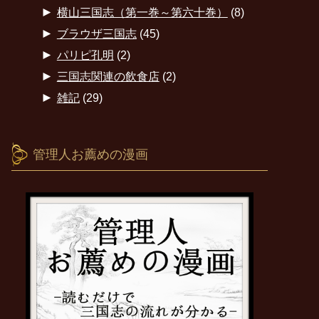
►
横山三国志（第一巻～第六十巻）
(8)
►
ブラウザ三国志
(45)
►
パリピ孔明
(2)
►
三国志関連の飲食店
(2)
►
雑記
(29)
管理人お薦めの漫画