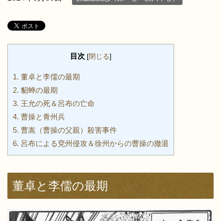
目次
[
閉じる
]
1.
董卓と李儒の最期
2.
貂蝉の最期
3.
王允の死＆呂布の亡命
4.
曹操と青州兵
5.
曹嵩（曹操の父親）殺害事件
6.
呂布による兗州侵攻＆徐州からの曹操の撤退
董卓と李儒の最期