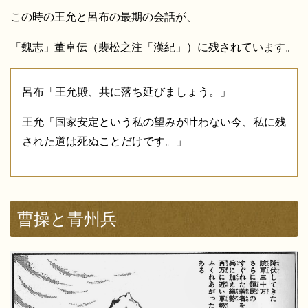
この時の王允と呂布の最期の会話が、
「魏志」董卓伝（裴松之注「漢紀」）に残されています。
呂布「王允殿、共に落ち延びましょう。」
王允「国家安定という私の望みが叶わない今、私に残
された道は死ぬことだけです。」
曹操と青州兵