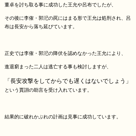
董卓を討ち取る事に成功した王允や呂布でしたが、
その後に李傕・郭汜の罠にはまる形で王允は処刑され、呂
布は長安から落ち延びています。
正史では李傕・郭汜の降伏を認めなかった王允により、
進退窮まった二人は逃亡する事も検討しますが、
「長安攻撃をしてからでも遅くはないでしょう」
という賈詡の助言を受け入れています。
結果的に破れかぶれの計画は見事に成功しています。