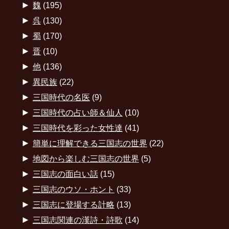
►
魏
(195)
►
呉
(130)
►
蜀
(170)
►
晋
(10)
►
他
(136)
►
異民族
(22)
►
三国時代の名医
(9)
►
三国時代の占い師＆仙人
(10)
►
三国時代を彩った女性達
(41)
►
簡単に理解できる三国志の世界
(22)
►
地図から楽しむ三国志の世界
(5)
►
三国志の面白い話
(15)
►
三国志のウソ・ホント
(33)
►
三国志に登場する計略
(13)
►
三国志関連の漢詩・詩歌
(14)