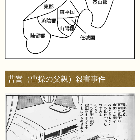
曹嵩（曹操の父親）殺害事件