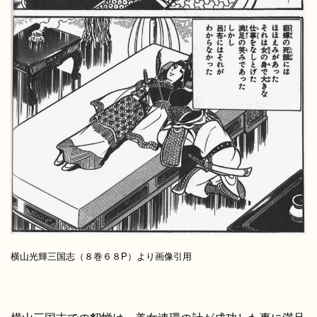
横山光輝三国志（８巻６８P）より画像引用