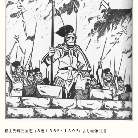
横山光輝三国志（８巻１３８P・１３９P）より画像引用