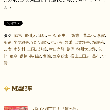
この時の曹操の衝撃は計り知れないものであったことでし
ょう。
タグ :
陳宮
,
青州兵
,
漢紀
,
王允
,
正史
,
「魏志」董卓伝
,
李傕
,
張邈
,
李儒殺害
,
郭汜
,
泗水
,
第八巻
,
陶謙
,
曹嵩殺害
,
貂蝉墓
,
曹嵩
,
木芝村
,
三国志演義
,
横山光輝
,
劉備
,
徐州大虐殺
,
兗
州
,
董卓
,
張超
,
英雄記
,
曹操
,
董卓殺害
,
横山三国志
,
呂布
,
李
儒
関連記事
横山光輝三国志『第七巻』