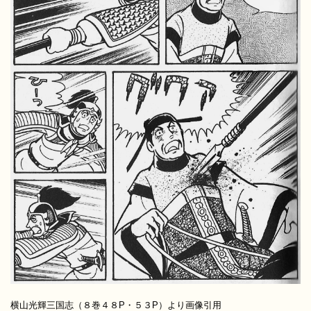
横山光輝三国志（８巻４８P・５３P）より画像引用