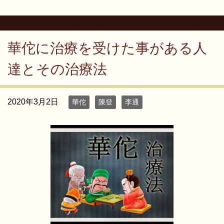
華佗に治療を受けた事がある人
達とその治療法
2020年3月2日
華佗
陳登
李通