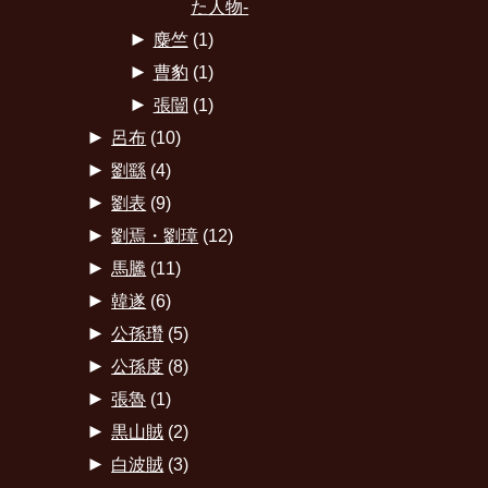
た人物-
►
麋竺
(1)
►
曹豹
(1)
►
張闓
(1)
►
呂布
(10)
►
劉繇
(4)
►
劉表
(9)
►
劉焉・劉璋
(12)
►
馬騰
(11)
►
韓遂
(6)
►
公孫瓚
(5)
►
公孫度
(8)
►
張魯
(1)
►
黒山賊
(2)
►
白波賊
(3)