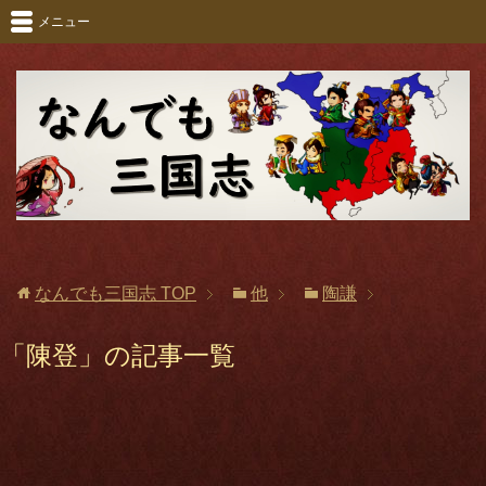
メニュー
なんでも三国志
TOP
他
陶謙
「陳登」の記事一覧