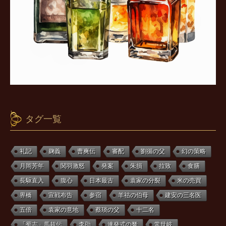
タグ一覧
礼記
麹義
曹爽伝
審配
劉循の父
幻の策略
月岡芳年
関羽激怒
発案
朱損
拉致
食膳
長駆直入
腹心
日本最古
袁家の分裂
米の売買
界橋
宣戦布告
参宿
羊祜の伯母
建安の三名医
五倍
袁家の意地
蔡琰の父
十二名
「蜀志」馬超伝
李劭
連発式の弩
常世岐