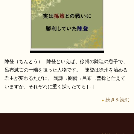
陳登（ちんとう） 陳登といえば、徐州の陳珪の息子で、
呂布滅亡の一端を担った人物です。 陳登は徐州を治める
君主が変わるたびに、 陶謙→劉備→呂布→曹操と仕えて
いますが、それぞれに重く採りたてら […]
続きを読む