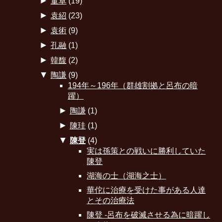
►
董卓
(19)
►
袁紹
(23)
►
袁術
(9)
►
孔融
(1)
►
韓馥
(2)
▼
陶謙
(9)
194年～196年（群雄割拠と呂布の暗
躍）
►
陶謙
(1)
►
陳珪
(1)
▼
陳登
(4)
実は孫策との戦いに勝利していた
陳登
湖海の士（湖海之士）
華佗に治療を受けた事がある人達
とその治療法
陳登 -呂布を破滅させる為に暗躍し