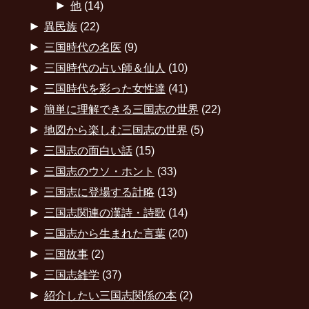
►
他
(14)
►
異民族
(22)
►
三国時代の名医
(9)
►
三国時代の占い師＆仙人
(10)
►
三国時代を彩った女性達
(41)
►
簡単に理解できる三国志の世界
(22)
►
地図から楽しむ三国志の世界
(5)
►
三国志の面白い話
(15)
►
三国志のウソ・ホント
(33)
►
三国志に登場する計略
(13)
►
三国志関連の漢詩・詩歌
(14)
►
三国志から生まれた言葉
(20)
►
三国故事
(2)
►
三国志雑学
(37)
►
紹介したい三国志関係の本
(2)