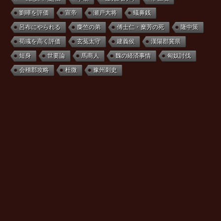
劉曄を評価
宣帝
瀬戸大将
蟻鼻銭
呂布にやられる
麋竺の弟
傅士仁・糜芳の死
隆中策
荀彧を高く評価
玄菟太守
建義侯
漢陽郡冀県
短身
世要論
馬商人
魏の経済事情
匈奴討伐
会稽郡攻略
杜微
豫州刺史