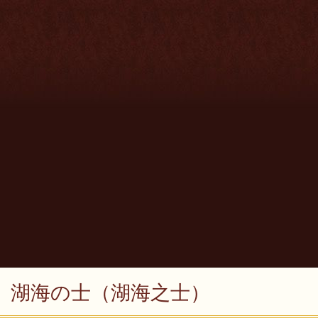
湖海の士（湖海之士）