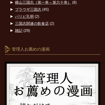
►
横山三国志（第一巻～第六十巻）
(8)
►
ブラウザ三国志
(45)
►
パリピ孔明
(2)
►
三国志関連の飲食店
(2)
►
雑記
(29)
管理人お薦めの漫画