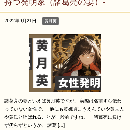
持つ発明家（諸葛亮の妻）-
2022年9月21日
黄月英
諸葛亮の妻といえば黄月英ですが、 実際は名前すら伝わ
っていない女性で、 他にも黄婉貞こうえんていや黄夫人
や黄氏と呼ばれることが一般的ですね。 諸葛亮に負け
ず劣らずというか、 諸葛 […]