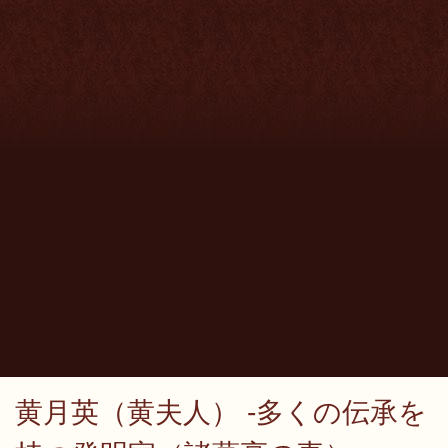
黄月英（黄夫人） -多くの伝承を