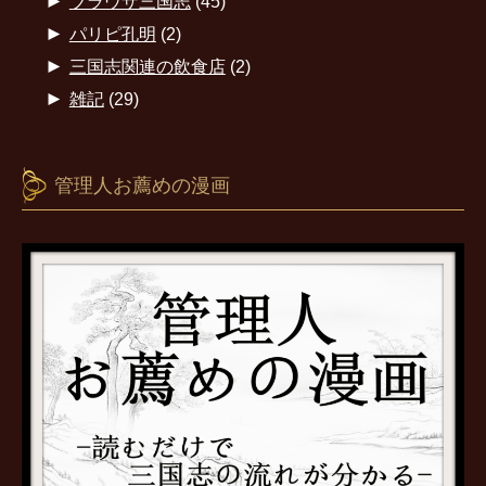
►
ブラウザ三国志
(45)
►
パリピ孔明
(2)
►
三国志関連の飲食店
(2)
►
雑記
(29)
管理人お薦めの漫画