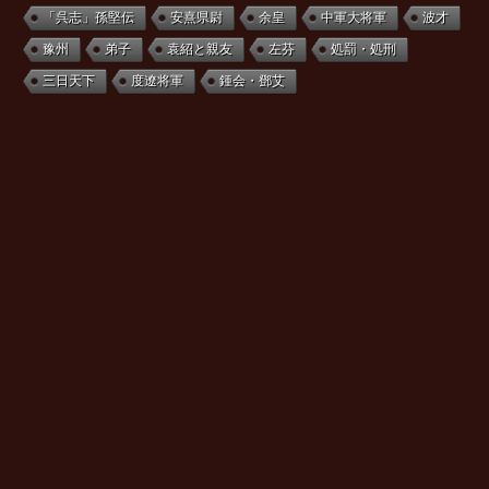
「呉志」孫堅伝
安熹県尉
余皇
中軍大将軍
波才
豫州
弟子
袁紹と親友
左芬
処罰・処刑
三日天下
度遼将軍
鍾会・鄧艾