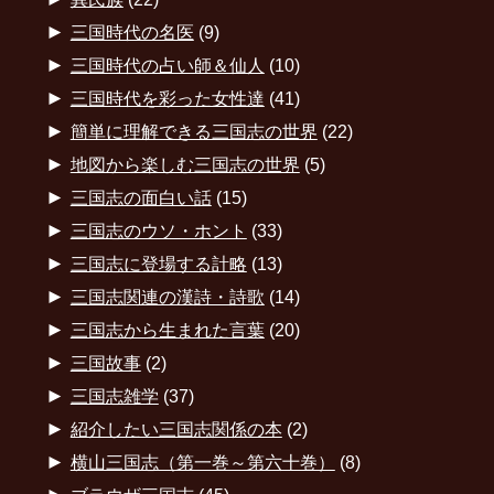
►
三国時代の名医
(9)
►
三国時代の占い師＆仙人
(10)
►
三国時代を彩った女性達
(41)
►
簡単に理解できる三国志の世界
(22)
►
地図から楽しむ三国志の世界
(5)
►
三国志の面白い話
(15)
►
三国志のウソ・ホント
(33)
►
三国志に登場する計略
(13)
►
三国志関連の漢詩・詩歌
(14)
►
三国志から生まれた言葉
(20)
►
三国故事
(2)
►
三国志雑学
(37)
►
紹介したい三国志関係の本
(2)
►
横山三国志（第一巻～第六十巻）
(8)