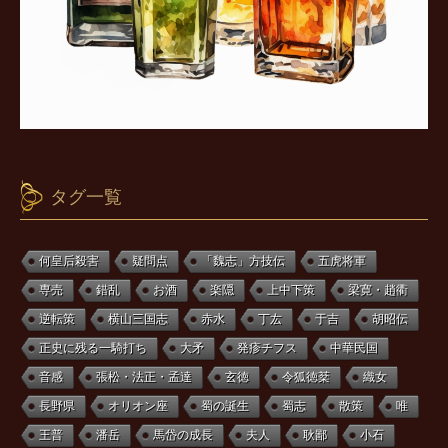
タグ一覧
何皇后殺害
疑問点
「魏志」方技伝
五虎将軍
専売
錯乱
お酒
楽隠
上中下策
梁寛・趙衢
逆転策
横山三国志
赤水
丁厷
于吉
胡昭伝
正史に残る一騎打ち
大矛
発疹チフス
中華民国
音感
張松・法正・孟達
玄徳
令狐徳棻
織女
長野県
オリオン座
蜀の誕生
蜀志
散策
唯
王普
潘岳
馬岱の成長
夫人
耿鄙
小石