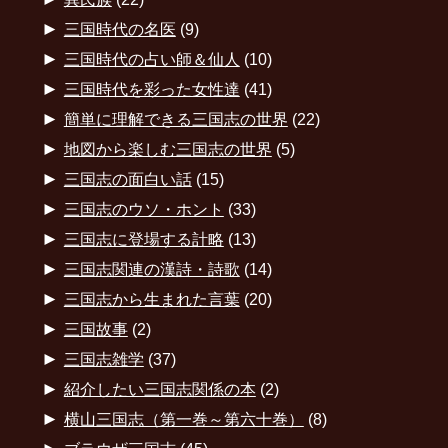
►
三国時代の名医
(9)
►
三国時代の占い師＆仙人
(10)
►
三国時代を彩った女性達
(41)
►
簡単に理解できる三国志の世界
(22)
►
地図から楽しむ三国志の世界
(5)
►
三国志の面白い話
(15)
►
三国志のウソ・ホント
(33)
►
三国志に登場する計略
(13)
►
三国志関連の漢詩・詩歌
(14)
►
三国志から生まれた言葉
(20)
►
三国故事
(2)
►
三国志雑学
(37)
►
紹介したい三国志関係の本
(2)
►
横山三国志（第一巻～第六十巻）
(8)