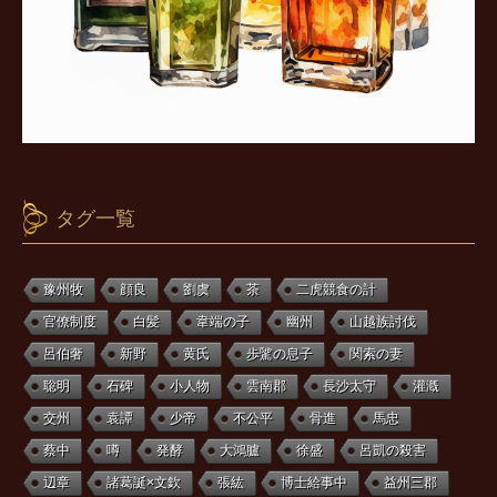
タグ一覧
豫州牧
顔良
劉虞
茶
二虎競食の計
官僚制度
白髪
韋端の子
幽州
山越族討伐
呂伯奢
新野
黄氏
歩騭の息子
関索の妻
聡明
石碑
小人物
雲南郡
長沙太守
灌漑
交州
袁譚
少帝
不公平
骨進
馬忠
蔡中
噂
発酵
大鴻臚
徐盛
呂凱の殺害
辺章
諸葛誕×文欽
張紘
博士給事中
益州三郡