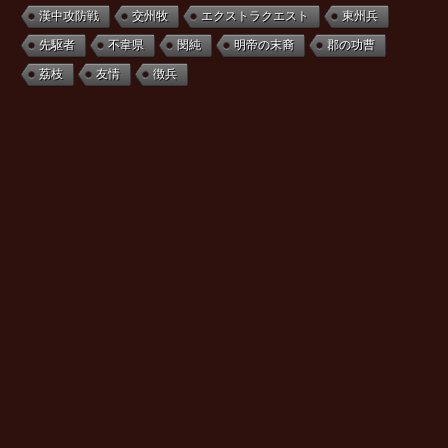
漢中攻防戦
交州牧
エクストラクエスト
東州兵
先駆者
不韋県
閔純
明帝の末裔
郡の功曹
荔枝
友情
徴兵