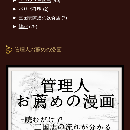
►
ブラウザ三国志
(45)
►
パリピ孔明
(2)
►
三国志関連の飲食店
(2)
►
雑記
(29)
管理人お薦めの漫画