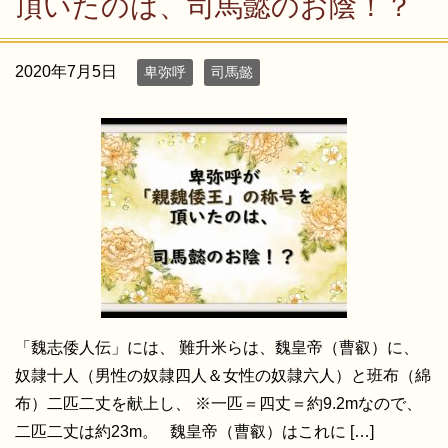
頂いたのは、司馬懿のお陰！？
2020年7月5日
卑弥呼
司馬懿
「魏志倭人伝」には、 難升米らは、魏皇帝（曹叡）に、
奴隷十人（男性の奴隷四人＆女性の奴隷六人）と班布（綿
布）二匹二丈を献上し、 ※一匹＝四丈＝約9.2mなので、
二匹二丈は約23m。 魏皇帝（曹叡）はこれに […]