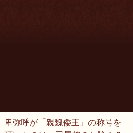
卑弥呼が「親魏倭王」の称号を