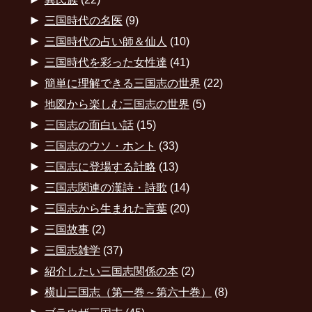
►
三国時代の名医
(9)
►
三国時代の占い師＆仙人
(10)
►
三国時代を彩った女性達
(41)
►
簡単に理解できる三国志の世界
(22)
►
地図から楽しむ三国志の世界
(5)
►
三国志の面白い話
(15)
►
三国志のウソ・ホント
(33)
►
三国志に登場する計略
(13)
►
三国志関連の漢詩・詩歌
(14)
►
三国志から生まれた言葉
(20)
►
三国故事
(2)
►
三国志雑学
(37)
►
紹介したい三国志関係の本
(2)
►
横山三国志（第一巻～第六十巻）
(8)