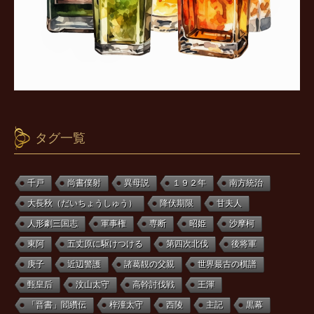
タグ一覧
千戸
尚書僕射
異母説
１９２年
南方統治
大長秋（だいちょうしゅう）
降伏期限
甘夫人
人形劇三国志
軍事権
専断
昭姫
沙摩柯
東阿
五丈原に駆けつける
第四次北伐
後将軍
庚子
近辺警護
諸葛靚の父親
世界最古の棋譜
甄皇后
汶山太守
高幹討伐戦
王渾
「晋書」閻纘伝
梓潼太守
西陵
主記
黒幕