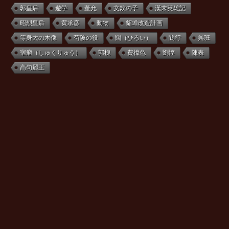
郭皇后
遊学
董允
文欽の子
漢末英雄記
昭烈皇后
黄承彦
動物
貂蝉改造計画
等身大の木像
芍陂の役
闊（ひろい）
閻行
呉班
宿瘤（しゅくりゅう）
郭槐
費禕色
劉惇
陳表
高句麗王