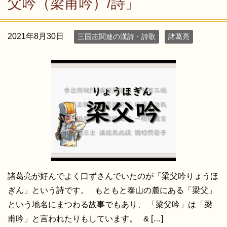
父吟（梁甫吟）/詩」
2021年8月30日
三国志関連の漢詩・詩歌
諸葛亮
諸葛亮が好んでよく口ずさんでいたのが「梁父吟りょうほ
ぎん」という詩です。 もともと泰山の麓にある「梁父」
という地名にまつわる故事でもあり、 「梁父吟」は「梁
甫吟」と言われたりもしています。 & […]