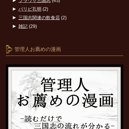
►
ブラウザ三国志
(45)
►
パリピ孔明
(2)
►
三国志関連の飲食店
(2)
►
雑記
(29)
管理人お薦めの漫画