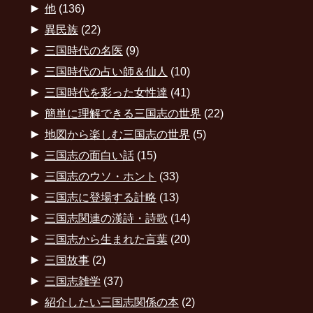
►
他
(136)
►
異民族
(22)
►
三国時代の名医
(9)
►
三国時代の占い師＆仙人
(10)
►
三国時代を彩った女性達
(41)
►
簡単に理解できる三国志の世界
(22)
►
地図から楽しむ三国志の世界
(5)
►
三国志の面白い話
(15)
►
三国志のウソ・ホント
(33)
►
三国志に登場する計略
(13)
►
三国志関連の漢詩・詩歌
(14)
►
三国志から生まれた言葉
(20)
►
三国故事
(2)
►
三国志雑学
(37)
►
紹介したい三国志関係の本
(2)