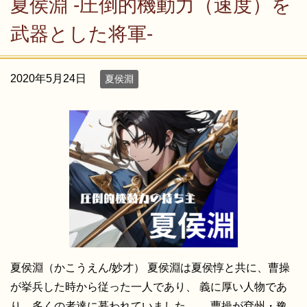
夏侯淵 -圧倒的機動力（速度）を
武器とした将軍-
2020年5月24日
夏侯淵
夏侯淵（かこうえん/妙才） 夏侯淵は夏侯惇と共に、曹操
が挙兵した時から従った一人であり、 義に厚い人物であ
り、多くの者達に慕われていました。 曹操が兗州・豫