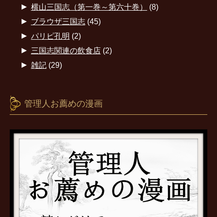
►
横山三国志（第一巻～第六十巻）
(8)
►
ブラウザ三国志
(45)
►
パリピ孔明
(2)
►
三国志関連の飲食店
(2)
►
雑記
(29)
管理人お薦めの漫画