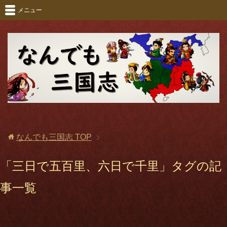
メニュー
なんでも三国志
TOP
「三日で五百里、六日で千里」タグの記
事一覧