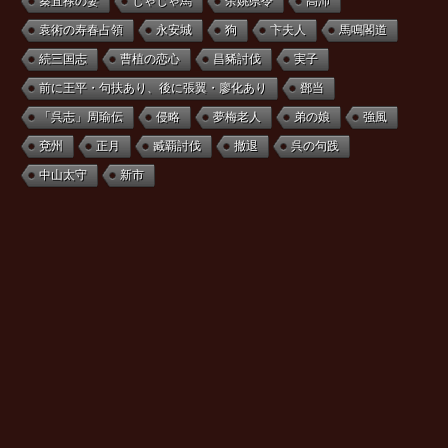
秦宜禄の妻
じゃじゃ馬
余姚県令
高沛
袁術の寿春占領
永安城
狗
卞夫人
馬鳴閣道
続三国志
曹植の恋心
昌豨討伐
実子
前に王平・句扶あり、後に張翼・廖化あり
鄧当
「呉志」周瑜伝
侵略
夢梅老人
弟の娘
強風
兗州
正月
臧覇討伐
撤退
呉の句践
中山太守
新市