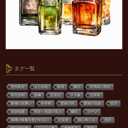
タグ一覧
交州刺史
まとめ役
長雨
陳式
司馬師に抵抗
初代丞相
楽綝
王皇后
２３歳
公孫恭
劉備の見舞い
名宰相
姜維の罠
曹操の従妹
世語
容姿端麗
馬良・馬謖の友人
鄒氏
スープ
孫権の寵愛を受けれない
公安督
国に殉じる
忠臣