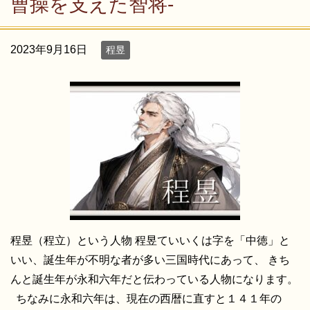
曹操を支えた智将-
2023年9月16日
程昱
程昱（程立）という人物 程昱ていいくは字を「中徳」と
いい、誕生年が不明な者が多い三国時代にあって、 きち
んと誕生年が永和六年だと伝わっている人物になります。
ちなみに永和六年は、現在の西暦に直すと１４１年の