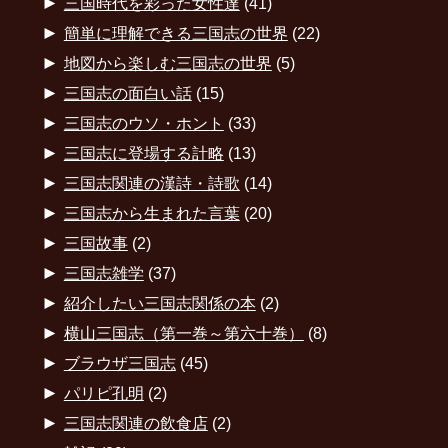
►
三国時代を彩った女性達
(41)
►
簡単に理解できる三国志の世界
(22)
►
地図から楽しむ三国志の世界
(5)
►
三国志の面白い話
(15)
►
三国志のウソ・ホント
(33)
►
三国志に登場する計略
(13)
►
三国志関連の漢詩・詩歌
(14)
►
三国志から生まれた言葉
(20)
►
三国故事
(2)
►
三国志雑学
(37)
►
紹介したい三国志関係の本
(2)
►
横山三国志（第一巻～第六十巻）
(8)
►
ブラウザ三国志
(45)
►
パリピ孔明
(2)
►
三国志関連の飲食店
(2)