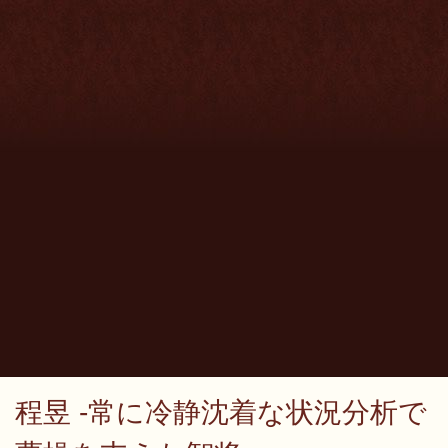
程昱 -常に冷静沈着な状況分析で