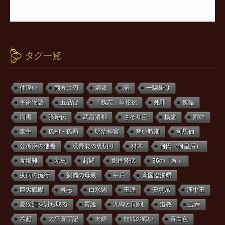
タグ一覧
仲違い
両方に刃
銅鐘
諾
一騎掛け
平家物語
五品官
「魏志」華佗伝
死罪
傀儡
周書
張臶伝
武昌遷都
さそり座
楊慮
劉幹
牽牛
孫和・孫覇
明治神宮
寒い時期
司馬伷
公孫康の使者
没骨能の裏切り
材木
何氏（何皇后）
食糧難
元史
趙韙
劉禅降伏
36の「方」
疫病の流行
劉備の母親
平戸
斉国臨淄県
巨大戦艦
呉志
白水関
王連
安熹県
漢中王
夏侯淵を討ち取る
賈謐
九卿と同列
道教
玉帝
孟起
太平寰宇記
夫婦
歴城の戦い
青白色