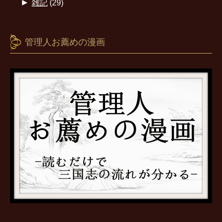
►
雑記
(29)
管理人お薦めの漫画