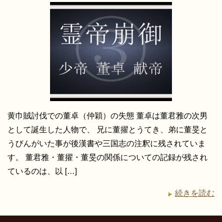
黄巾賊討伐での董卓（仲穎）の失態 董卓は董君雅の次男
として誕生した人物で、 兄に董擢とうてき、弟に董旻と
うびんがいた事が後漢書や三国志の注釈に残されていま
す。 董君雅・董擢・董旻の関係についての記録が残され
ているのは、以 […]
続きを読む