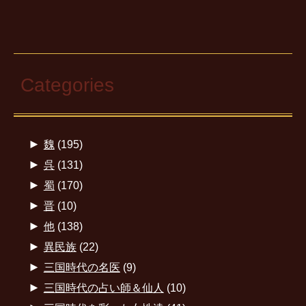
Categories
►
魏
(195)
►
呉
(131)
►
蜀
(170)
►
晋
(10)
►
他
(138)
►
異民族
(22)
►
三国時代の名医
(9)
►
三国時代の占い師＆仙人
(10)