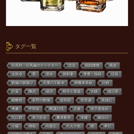
タグ一覧
司馬冏・司馬倫のクーデター
沈没
戦戦慄慄
南皮
太医令
黑
漢水
孫和妻
李豊・張緝
伍長
劉備の旗揚げ
天軍の王駿令
神農本草経
比較
許晏
陳武
成済
韓当と黄蓋
大銭
成公英
鍾離牧
新野の劉備
使持節
常世連
英雄記
考廉
平郭侯
陶謙討伐
古参
地下道攻め
九江郡
単刀赴会
董卓殺害
宋建
葛仙公
小腸
傅嘏
向寵伝
十人十色
闇
孝行