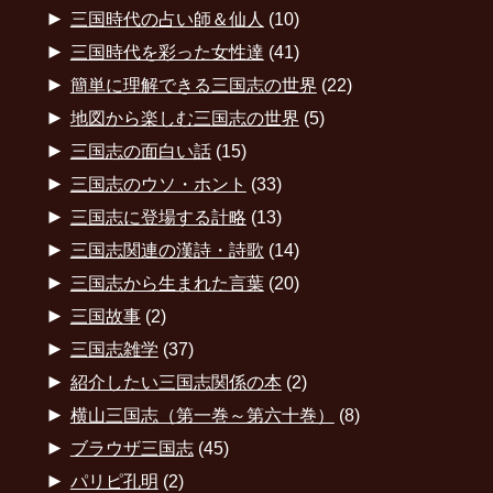
►
三国時代の占い師＆仙人
(10)
►
三国時代を彩った女性達
(41)
►
簡単に理解できる三国志の世界
(22)
►
地図から楽しむ三国志の世界
(5)
►
三国志の面白い話
(15)
►
三国志のウソ・ホント
(33)
►
三国志に登場する計略
(13)
►
三国志関連の漢詩・詩歌
(14)
►
三国志から生まれた言葉
(20)
►
三国故事
(2)
►
三国志雑学
(37)
►
紹介したい三国志関係の本
(2)
►
横山三国志（第一巻～第六十巻）
(8)
►
ブラウザ三国志
(45)
►
パリピ孔明
(2)