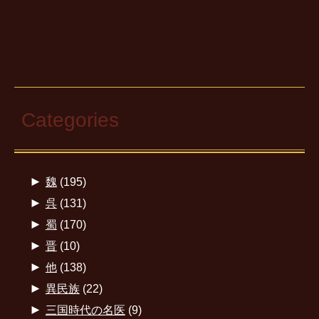
Categories
►
魏
(195)
►
呉
(131)
►
蜀
(170)
►
晋
(10)
►
他
(138)
►
異民族
(22)
►
三国時代の名医
(9)