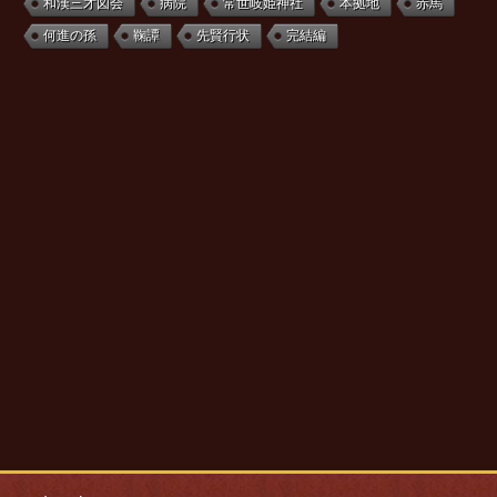
和漢三才図会
病院
常世岐姫神社
本拠地
赤馬
何進の孫
鞠譚
先賢行状
完結編