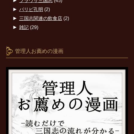
►
ブラウザ三国志
(45)
►
パリピ孔明
(2)
►
三国志関連の飲食店
(2)
►
雑記
(29)
管理人お薦めの漫画