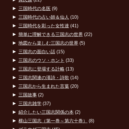
►
三国時代の名医
(9)
►
三国時代の占い師＆仙人
(10)
►
三国時代を彩った女性達
(41)
►
簡単に理解できる三国志の世界
(22)
►
地図から楽しむ三国志の世界
(5)
►
三国志の面白い話
(15)
►
三国志のウソ・ホント
(33)
►
三国志に登場する計略
(13)
►
三国志関連の漢詩・詩歌
(14)
►
三国志から生まれた言葉
(20)
►
三国故事
(2)
►
三国志雑学
(37)
►
紹介したい三国志関係の本
(2)
►
横山三国志（第一巻～第六十巻）
(8)