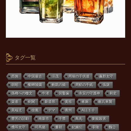
タグ一覧
西施
中国最古
涼茂
周瑜の子供達
嬴郡太守
胡昭
貂蝉陵園
鮑凱の娘
周魴の手紙
張譲
孫権への檄文
牛渚
習鑿歯
永安の守護神
刺史
楽進
剣閣
新道県
黄祖
蒋琬
敵兵来襲
異端児
徐胤
デマ
青州
ALL１０
曹芳の詔勅
南新市
于禁
鳥丸
劉寵殺害
儋耳太守
司馬懿
董朝
妃嬪伝
零陵
魏公