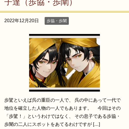
子達（歩協・歩闡）
2022年12月20日
歩協・歩闡
歩騭といえば呉の重臣の一人で、 呉の中にあって一代で
地位を確立した人物の一人でもあります。 今回はその
「歩騭！」というわけではなく、 その息子である歩協・
歩闡の二人にスポットをあてるわけですが […]