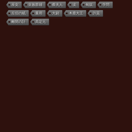
巫女
皇族群雄
蔡夫人
涙
匈奴
学問
左伯の紙
重用
大尉
木鹿大王
許貢
離間の計
高定元