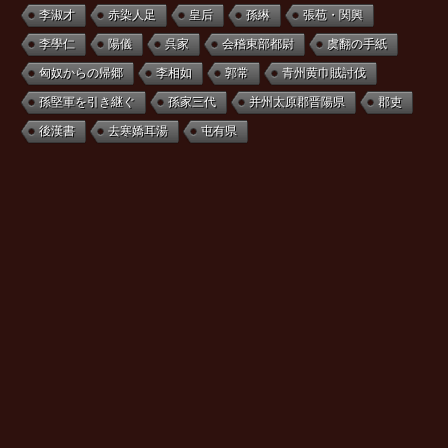
李淑才
赤染人足
皇后
孫綝
張苞・関興
李學仁
陽儀
呉家
会稽東部都尉
虞翻の手紙
匈奴からの帰郷
李相如
郭常
青州黄巾賊討伐
孫堅軍を引き継ぐ
孫家三代
并州太原郡晋陽県
郡吏
後漢書
去寒嬌耳湯
屯有県