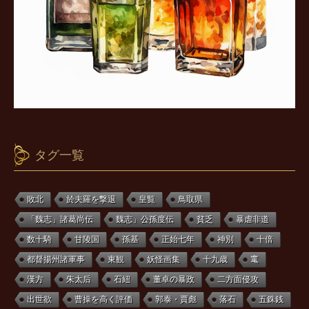
タグ一覧
敗北
於夫羅を撃退
皇覧
鳥取県
「魏志」諸葛尚伝
魏志」公孫度伝
貧乏
暴虐非道
数十騎
甘陵国
孫基
正始七年
神別
十倍
都督揚州諸軍事
東観
妖怪画集
十九歳
竃
漢方
朱太后
石紐
董卓の暴政
二方面侵攻
出世欲
曹操を高く評価
郭泰・賈彪
落石
五銖銭