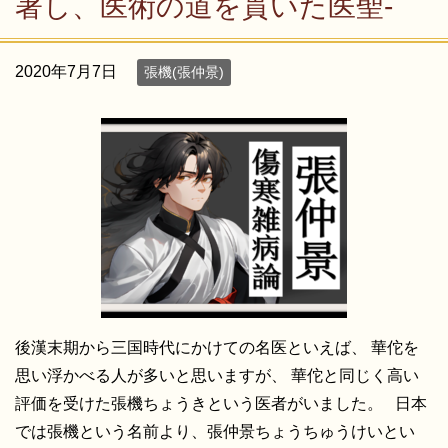
著し、医術の道を貫いた医聖-
2020年7月7日
張機(張仲景)
後漢末期から三国時代にかけての名医といえば、 華佗を
思い浮かべる人が多いと思いますが、 華佗と同じく高い
評価を受けた張機ちょうきという医者がいました。 日本
では張機という名前より、張仲景ちょうちゅうけいとい