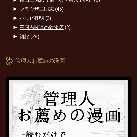
►
ブラウザ三国志
(45)
►
パリピ孔明
(2)
►
三国志関連の飲食店
(2)
►
雑記
(29)
管理人お薦めの漫画