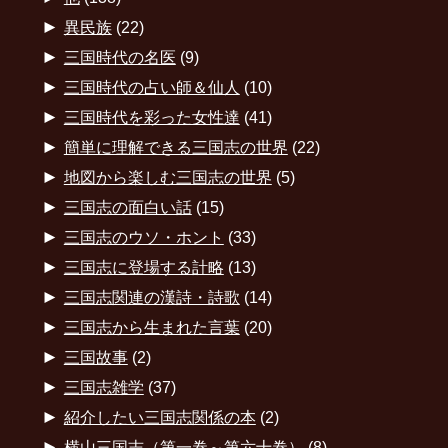
►
異民族
(22)
►
三国時代の名医
(9)
►
三国時代の占い師＆仙人
(10)
►
三国時代を彩った女性達
(41)
►
簡単に理解できる三国志の世界
(22)
►
地図から楽しむ三国志の世界
(5)
►
三国志の面白い話
(15)
►
三国志のウソ・ホント
(33)
►
三国志に登場する計略
(13)
►
三国志関連の漢詩・詩歌
(14)
►
三国志から生まれた言葉
(20)
►
三国故事
(2)
►
三国志雑学
(37)
►
紹介したい三国志関係の本
(2)
►
横山三国志（第一巻～第六十巻）
(8)