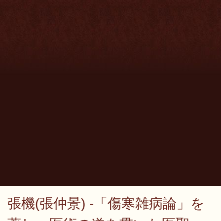
張機(張仲景) -「傷寒雑病論」を