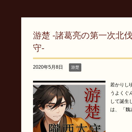
游楚 -諸葛亮の第一次北
守-
2020年5月8日
游楚
若かりし
うよくぐ
して誕生
は、 「魏