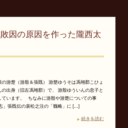
伐敗因の原因を作った隴西太
頃の游楚（游殷＆張既） 游楚ゆうそは馮翊郡こひょ
んの出身（旧左馮翊郡）で、 游殷ゆういんの息子と
しています。 ちなみに游殷や游楚についての事
志」張既伝の裴松之注の「魏略」に […]
続きを読む