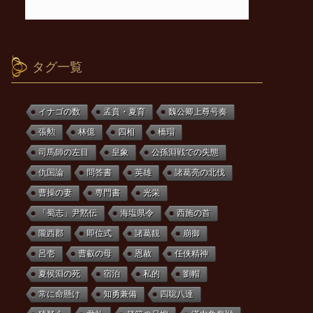
タグ一覧
イナゴの数
孟賁・夏育
魏公卿上尊号奏
張勲
林億
四相
橋瑁
司馬師の左目
皇象
公孫淵戦での失態
仇国論
問答書
英雄
諸葛亮の北伐
曹操の妻
専門書
光栄
「蜀志」尹黙伝
海塩県令
西施の首
隴西郡
即位式
諸葛靚
崩御
呂壱
曹叡の母
恩赦
任侠精神
夏侯淵の死
宿泊
私的
劉帽
常に命懸け
知勇兼備
四聡八達