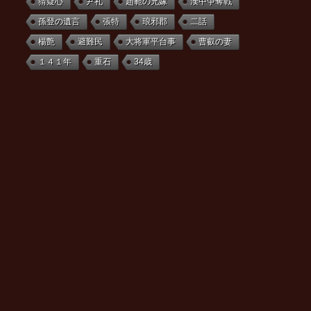
猜疑心
尹礼
趙範の兄嫁
漢中争奪戦
孫登の遺言
張特
琅邪郡
二話
楊艶
避難民
大将軍平台事
曹叡の妻
１４１年
重石
34歳