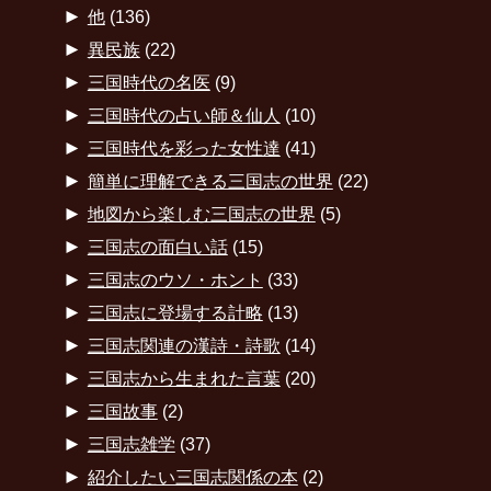
►
他
(136)
►
異民族
(22)
►
三国時代の名医
(9)
►
三国時代の占い師＆仙人
(10)
►
三国時代を彩った女性達
(41)
►
簡単に理解できる三国志の世界
(22)
►
地図から楽しむ三国志の世界
(5)
►
三国志の面白い話
(15)
►
三国志のウソ・ホント
(33)
►
三国志に登場する計略
(13)
►
三国志関連の漢詩・詩歌
(14)
►
三国志から生まれた言葉
(20)
►
三国故事
(2)
►
三国志雑学
(37)
►
紹介したい三国志関係の本
(2)