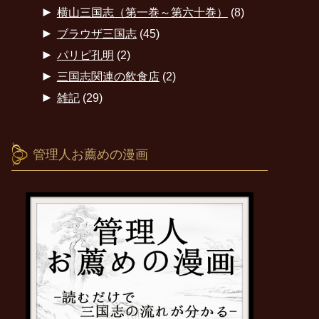
►
横山三国志（第一巻～第六十巻）
(8)
►
ブラウザ三国志
(45)
►
パリピ孔明
(2)
►
三国志関連の飲食店
(2)
►
雑記
(29)
管理人お薦めの漫画