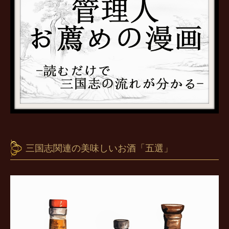
三国志関連の美味しいお酒「五選」