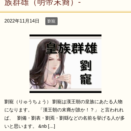
族群雄（明帝末裔）-
2022年11月14日
劉寵
劉寵（りゅうちょう） 劉寵は漢王朝の皇族にあたる人物
になります。 「漢王朝の末裔が誰か！？」 と言われれ
ば、 劉備・劉表・劉焉・劉繇などの名前を挙げる人が多
いと思います。 &nb […]