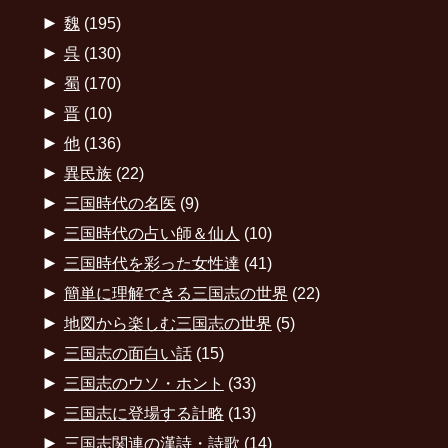
►
魏
(195)
►
呉
(130)
►
蜀
(170)
►
晋
(10)
►
他
(136)
►
異民族
(22)
►
三国時代の名医
(9)
►
三国時代の占い師＆仙人
(10)
►
三国時代を彩った女性達
(41)
►
簡単に理解できる三国志の世界
(22)
►
地図から楽しむ三国志の世界
(5)
►
三国志の面白い話
(15)
►
三国志のウソ・ホント
(33)
►
三国志に登場する計略
(13)
►
三国志関連の漢詩・詩歌
(14)