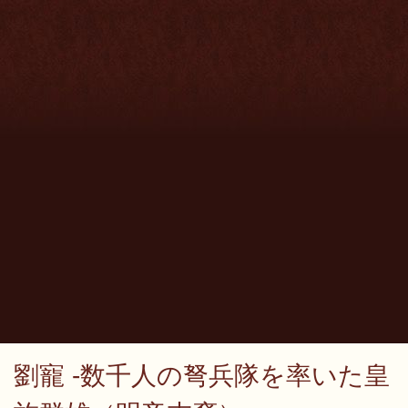
劉寵 -数千人の弩兵隊を率いた皇