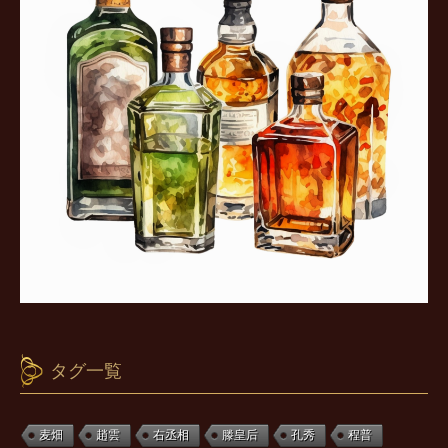
タグ一覧
麦畑
趙雲
右丞相
滕皇后
孔秀
程普