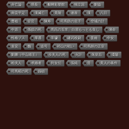
弁亡論
県長
貂蝉彩塑館
独立国
劉協
南蛮平定
漢滅亡
竟陵
連座
漢
八日
曹植
宦官
陳寿
司馬防の息子
空城の計
中原
孫皎の死
馬氏の五常、白眉もっとも良し
薄命
性格ブス
厚遇
常璩
建武校尉
姜維
中女
袁安
魏
追号
祁山の戦い
司馬師の正室
劉勝（中山靖王）
歩夫人の死
火計
朱皇后
溧陽
柏夫人
求婚者
列女伝
張純
晋
美人の条件
司馬昭の死
蹋頓