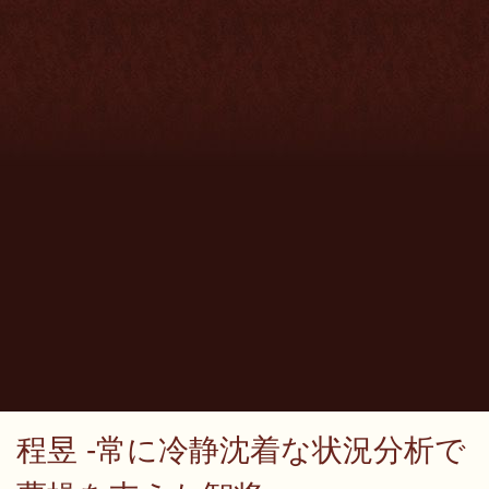
程昱 -常に冷静沈着な状況分析で