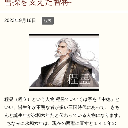
曹操を支えた智将-
2023年9月16日
程昱
程昱（程立）という人物 程昱ていいくは字を「中徳」と
いい、誕生年が不明な者が多い三国時代にあって、 きち
んと誕生年が永和六年だと伝わっている人物になります。
ちなみに永和六年は、現在の西暦に直すと１４１年の