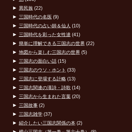
►
異民族
(22)
►
三国時代の名医
(9)
►
三国時代の占い師＆仙人
(10)
►
三国時代を彩った女性達
(41)
►
簡単に理解できる三国志の世界
(22)
►
地図から楽しむ三国志の世界
(5)
►
三国志の面白い話
(15)
►
三国志のウソ・ホント
(33)
►
三国志に登場する計略
(13)
►
三国志関連の漢詩・詩歌
(14)
►
三国志から生まれた言葉
(20)
►
三国故事
(2)
►
三国志雑学
(37)
►
紹介したい三国志関係の本
(2)
►
横山三国志（第一巻～第六十巻）
(8)