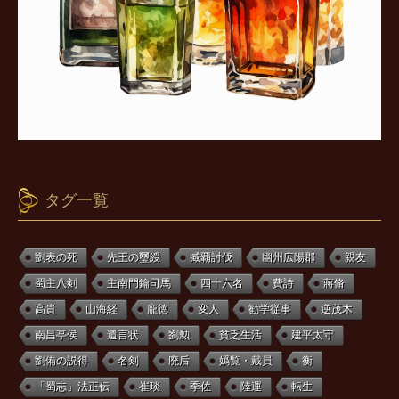
タグ一覧
劉表の死
先王の璽綬
臧覇討伐
幽州広陽郡
親友
蜀主八剣
主南門鑰司馬
四十六名
費詩
蔣脩
高貴
山海経
龐徳
変人
勧学従事
逆茂木
南昌亭侯
遺言状
劉勲
貧乏生活
建平太守
劉備の説得
名剣
廃后
嬀覧・戴員
衡
「蜀志」法正伝
崔琰
季佐
陸運
転生