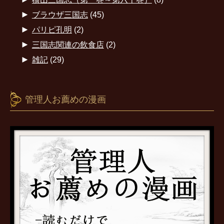
►
ブラウザ三国志
(45)
►
パリピ孔明
(2)
►
三国志関連の飲食店
(2)
►
雑記
(29)
管理人お薦めの漫画