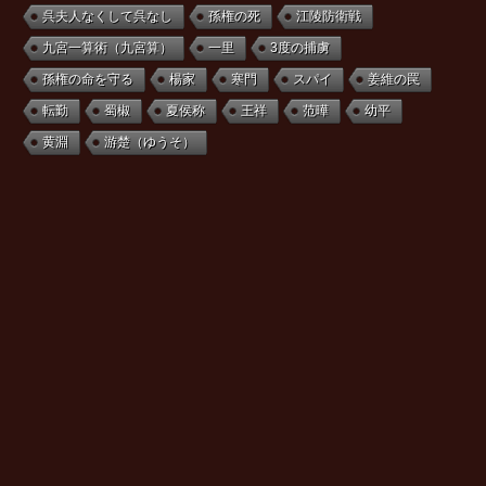
呉夫人なくして呉なし
孫権の死
江陵防衛戦
九宮一算術（九宮算）
一里
3度の捕虜
孫権の命を守る
楊家
寒門
スパイ
姜維の罠
転勤
蜀椒
夏侯称
王祥
范曄
幼平
黄淵
游楚（ゆうそ）