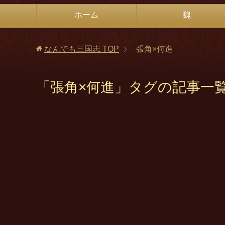
ホーム
魏
なんでも三国志
TOP
張角×何進
「張角×何進」タグの記事一