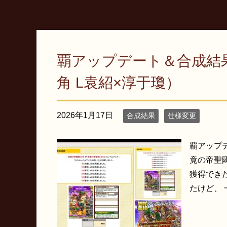
覇アップデート＆合成結果（
角 L袁紹×淳于瓊）
2026年1月17日
合成結果
仕様変更
覇アップデ
竟の帝聖國
獲得でき
たけど、 