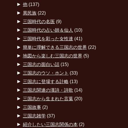
►
他
(137)
►
異民族
(22)
►
三国時代の名医
(9)
►
三国時代の占い師＆仙人
(10)
►
三国時代を彩った女性達
(41)
►
簡単に理解できる三国志の世界
(22)
►
地図から楽しむ三国志の世界
(5)
►
三国志の面白い話
(15)
►
三国志のウソ・ホント
(33)
►
三国志に登場する計略
(13)
►
三国志関連の漢詩・詩歌
(14)
►
三国志から生まれた言葉
(20)
►
三国故事
(2)
►
三国志雑学
(37)
►
紹介したい三国志関係の本
(2)