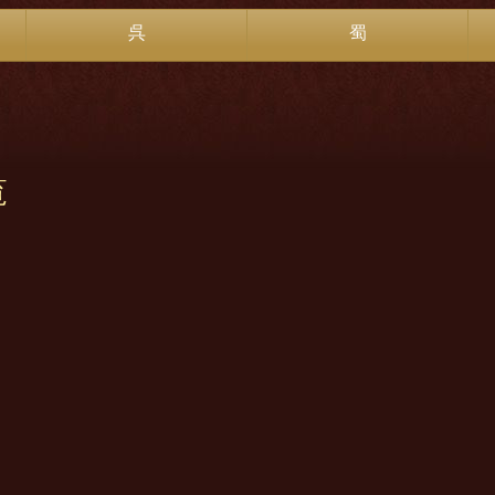
呉
蜀
覧