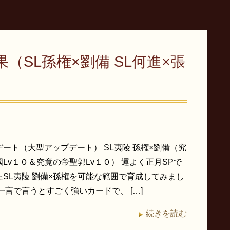
SL孫権×劉備 SL何進×張
ート（大型アップデート） SL夷陵 孫権×劉備（究
Lv１０＆究竟の帝聖郭Lv１０） 運よく正月SPで
たSL夷陵 劉備×孫権を可能な範囲で育成してみまし
一言で言うとすごく強いカードで、 […]
続きを読む