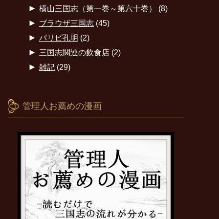
►
横山三国志（第一巻～第六十巻）
(8)
►
ブラウザ三国志
(45)
►
パリピ孔明
(2)
►
三国志関連の飲食店
(2)
►
雑記
(29)
管理人お薦めの漫画