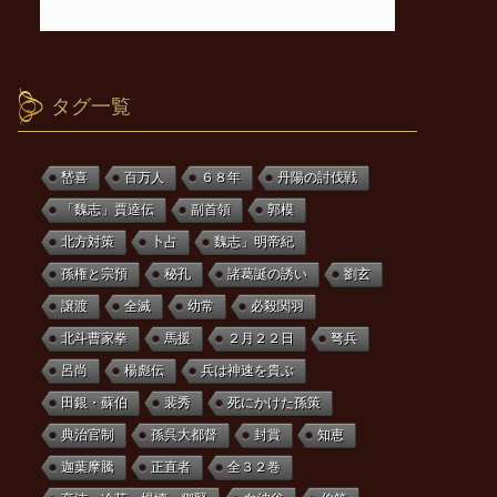
タグ一覧
嵆喜
百万人
６８年
丹陽の討伐戦
「魏志」賈逵伝
副首領
郭模
北方対策
卜占
魏志」明帝紀
孫権と宗預
秘孔
諸葛誕の誘い
劉玄
譲渡
全滅
幼常
必殺関羽
北斗曹家拳
馬援
２月２２日
弩兵
呂尚
楊彪伝
兵は神速を貴ぶ
田銀・蘇伯
裴秀
死にかけた孫策
典治官制
孫呉大都督
封賞
知恵
迦葉摩騰
正直者
全３２巻