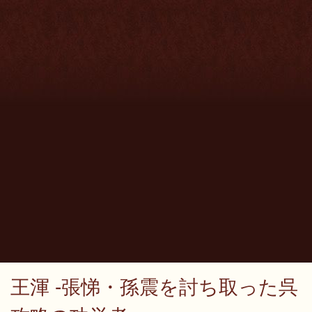
王渾 -張悌・孫震を討ち取った呉