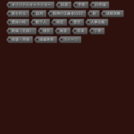
オリジナルキャラクター
区星
予章
白帝城
髪を切る
益州
龍神の王鹵令LV10
新
成都攻略
曹操の棺
数千人
模型
曹芳
人事全般
劉備（玄徳）
後世
寵妾
音楽
丁密
徐盛・周泰
揚威将軍
スイーツ