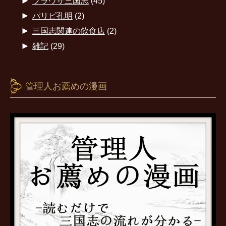
►
ブラウザ三国志
(45)
►
パリピ孔明
(2)
►
三国志関連の飲食店
(2)
►
雑記
(29)
管理人お薦めの漫画