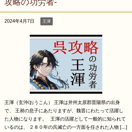
攻略の功労者-
2024年4月7日
王渾
王渾（玄沖/おうこん） 王渾は并州太原郡晋陽県の出身
で、 王昶の息子にあたりますが、魏晋にわたって活躍し
た人物になります。 王渾の活躍として一般的に知られて
いるのは、 ２８０年の呉滅亡の一方面を任された人物 […]