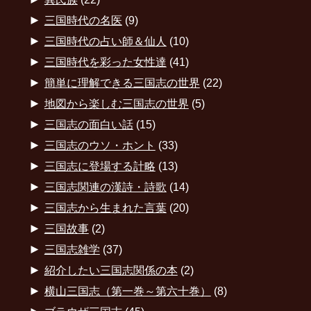
►
三国時代の名医
(9)
►
三国時代の占い師＆仙人
(10)
►
三国時代を彩った女性達
(41)
►
簡単に理解できる三国志の世界
(22)
►
地図から楽しむ三国志の世界
(5)
►
三国志の面白い話
(15)
►
三国志のウソ・ホント
(33)
►
三国志に登場する計略
(13)
►
三国志関連の漢詩・詩歌
(14)
►
三国志から生まれた言葉
(20)
►
三国故事
(2)
►
三国志雑学
(37)
►
紹介したい三国志関係の本
(2)
►
横山三国志（第一巻～第六十巻）
(8)