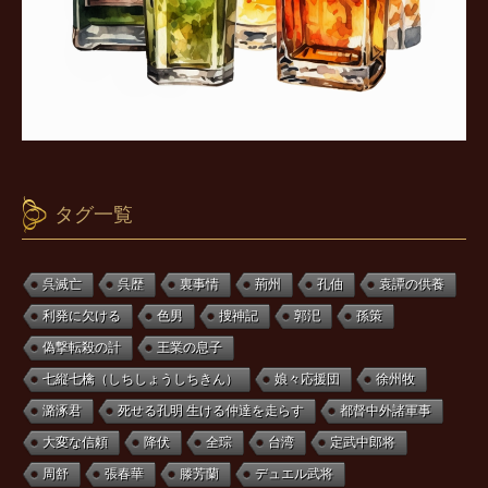
タグ一覧
呉滅亡
呉歴
裏事情
荊州
孔伷
袁譚の供養
利発に欠ける
色男
捜神記
郭汜
孫策
偽撃転殺の計
王業の息子
七縦七檎（しちしょうしちきん）
娘々応援団
徐州牧
潞涿君
死せる孔明 生ける仲達を走らす
都督中外諸軍事
大変な信頼
降伏
全琮
台湾
定武中郎将
周舒
張春華
滕芳蘭
デュエル武将