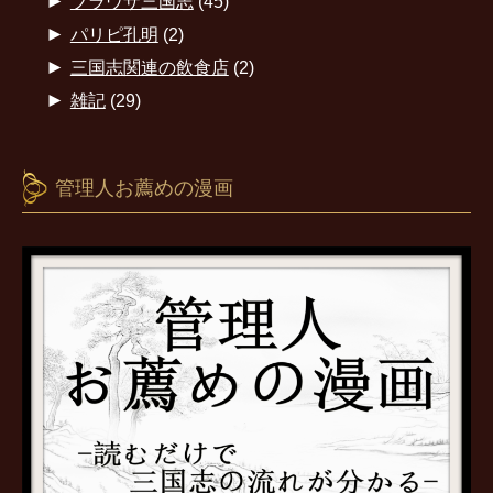
►
ブラウザ三国志
(45)
►
パリピ孔明
(2)
►
三国志関連の飲食店
(2)
►
雑記
(29)
管理人お薦めの漫画