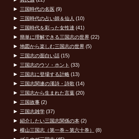
►
三国時代の名医
(9)
►
三国時代の占い師＆仙人
(10)
►
三国時代を彩った女性達
(41)
►
簡単に理解できる三国志の世界
(22)
►
地図から楽しむ三国志の世界
(5)
►
三国志の面白い話
(15)
►
三国志のウソ・ホント
(33)
►
三国志に登場する計略
(13)
►
三国志関連の漢詩・詩歌
(14)
►
三国志から生まれた言葉
(20)
►
三国故事
(2)
►
三国志雑学
(37)
►
紹介したい三国志関係の本
(2)
►
横山三国志（第一巻～第六十巻）
(8)