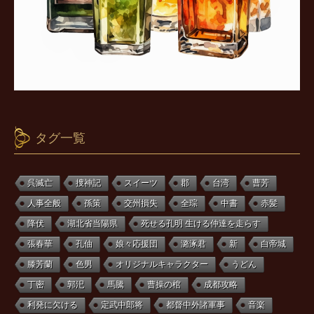
タグ一覧
呉滅亡
捜神記
スイーツ
郡
台湾
曹芳
人事全般
孫策
交州損失
全琮
中書
赤髪
降伏
湖北省当陽県
死せる孔明 生ける仲達を走らす
張春華
孔伷
娘々応援団
潞涿君
新
白帝城
滕芳蘭
色男
オリジナルキャラクター
うどん
丁密
郭汜
馬騰
曹操の棺
成都攻略
利発に欠ける
定武中郎将
都督中外諸軍事
音楽