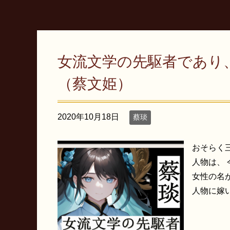
女流文学の先駆者であり
（蔡文姫）
2020年10月18日
蔡琰
おそらく
人物は、
女性の名
人物に嫁い