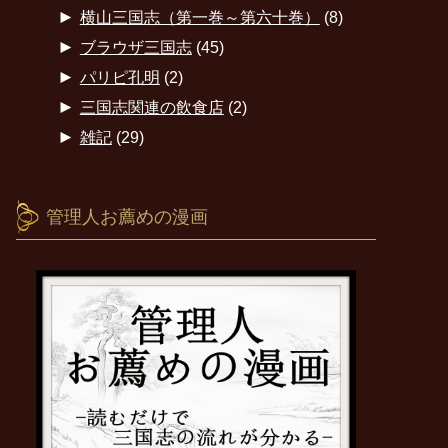
►
横山三国志（第一巻～第六十巻）
(8)
►
ブラウザ三国志
(45)
►
パリピ孔明
(2)
►
三国志関連の飲食店
(2)
►
雑記
(29)
管理人お薦めの漫画