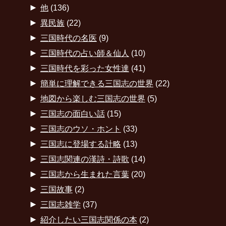
►
他
(136)
►
異民族
(22)
►
三国時代の名医
(9)
►
三国時代の占い師＆仙人
(10)
►
三国時代を彩った女性達
(41)
►
簡単に理解できる三国志の世界
(22)
►
地図から楽しむ三国志の世界
(5)
►
三国志の面白い話
(15)
►
三国志のウソ・ホント
(33)
►
三国志に登場する計略
(13)
►
三国志関連の漢詩・詩歌
(14)
►
三国志から生まれた言葉
(20)
►
三国故事
(2)
►
三国志雑学
(37)
►
紹介したい三国志関係の本
(2)