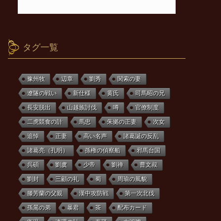
タグ一覧
豫州牧
辺章
劉秀
関索の妻
遼隧の戦い
新仕様
黄氏
司馬昭の兄
長安脱出
山越族討伐
噂
官僚制度
二虎競食の計
馬忠
朱拠の正妻
次女
追悼
正妻
高い名声
諸葛誕の反乱
諸葛亮（孔明）
孫権の偵察船
邪馬台国
呉碩
劉虞
少帝
劉禅
曹文叔
劉封
三顧の礼
蜀
周瑜の風貌
滕芳蘭の父親
漢中攻防戦
第一次北伐
孫暠の弟
暴君
茶
配布カード