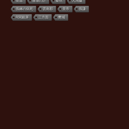
衛温
連環の計
秦琪
大鴻臚
孫綝の病死
雲南郡
景帝
孫謙
R関銀屏
三方面
樊城