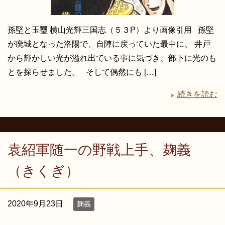
孫堅と玉璽 横山光輝三国志（５３P）より画像引用 孫堅
が廃城となった洛陽で、自陣に戻っていた最中に、 井戸
から輝かしい光が溢れ出ている事に気づき、部下に光のも
とを探らせました。 そして偶然にも […]
続きを読む
袁紹軍随一の野戦上手、麹義
（きくぎ）
2020年9月23日
麹義