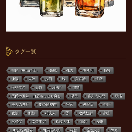
タグ一覧
劉勝（中山靖王）
張純
孔秀
右丞相
趙雲
溧陽
火計
八日
魏
弁亡論
連座
性格ブス
姜維
漢滅亡
蹋頓
馬氏の五常、白眉もっとも良し
県長
歩夫人の死
厚遇
美人の条件
貂蝉彩塑館
宦官
朱皇后
中原
竟陵
劉協
柏夫人
晋
建武校尉
曹植
求婚者
南蛮平定
孫皎の死
薄命
麦畑
UR曹操×呂布
司馬昭の死
程普
空城の計
陳寿