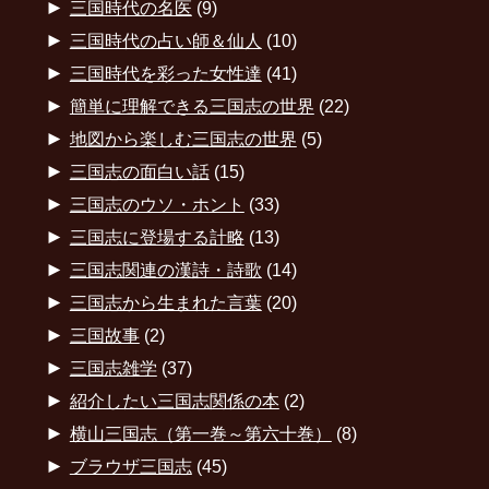
►
三国時代の名医
(9)
►
三国時代の占い師＆仙人
(10)
►
三国時代を彩った女性達
(41)
►
簡単に理解できる三国志の世界
(22)
►
地図から楽しむ三国志の世界
(5)
►
三国志の面白い話
(15)
►
三国志のウソ・ホント
(33)
►
三国志に登場する計略
(13)
►
三国志関連の漢詩・詩歌
(14)
►
三国志から生まれた言葉
(20)
►
三国故事
(2)
►
三国志雑学
(37)
►
紹介したい三国志関係の本
(2)
►
横山三国志（第一巻～第六十巻）
(8)
►
ブラウザ三国志
(45)