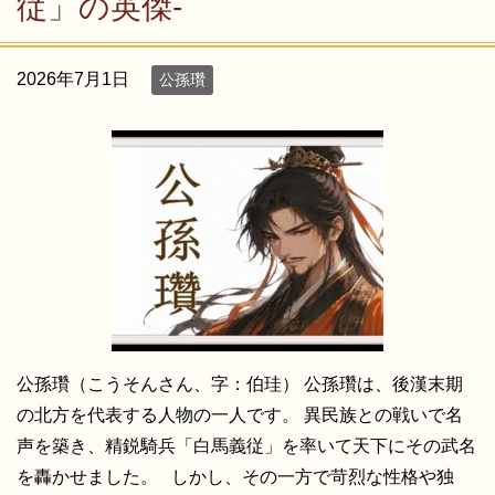
従」の英傑-
2026年7月1日
公孫瓚
公孫瓚（こうそんさん、字：伯珪） 公孫瓚は、後漢末期
の北方を代表する人物の一人です。 異民族との戦いで名
声を築き、精鋭騎兵「白馬義従」を率いて天下にその武名
を轟かせました。 しかし、その一方で苛烈な性格や独