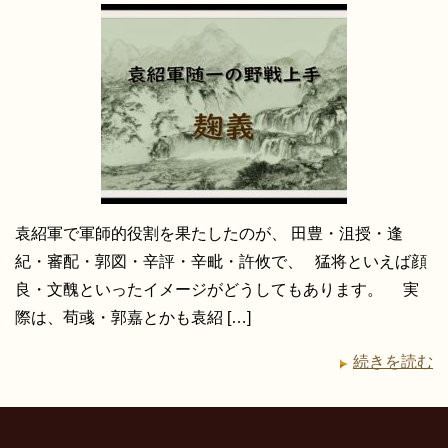
袁紹軍で軍師的役割を果たしたのが、 田豊・沮授・逢
紀・審配・郭図・辛評・辛毗・許攸で、 猛将といえば顔
良・文醜といったイメージがどうしてもあります。 実
際は、荀彧・郭嘉とかも袁紹 […]
続きを読む