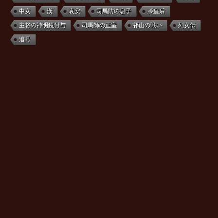
中女
漢
袁安
司馬防の息子
滕皇后
主将の神明鏡付与
司馬師の正室
祁山の戦い
列女伝
追号