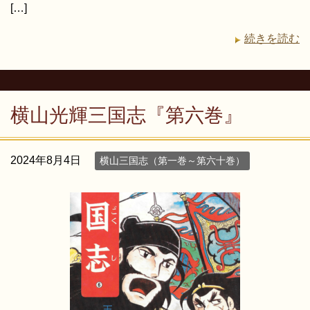
[…]
続きを読む
横山光輝三国志『第六巻』
2024年8月4日
横山三国志（第一巻～第六十巻）