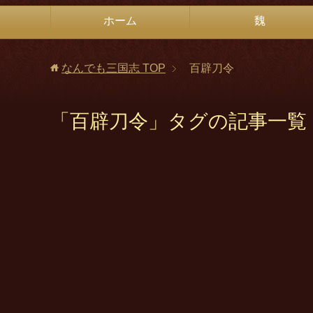
ホーム
魏
なんでも三国志
TOP
百辟刀令
「百辟刀令」タグの記事一覧