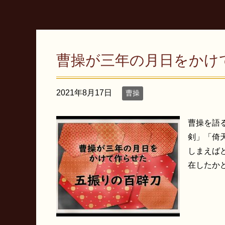
曹操が三年の月日をかけ
2021年8月17日
曹操
曹操を語
剣」「倚
しまえば
在したかど