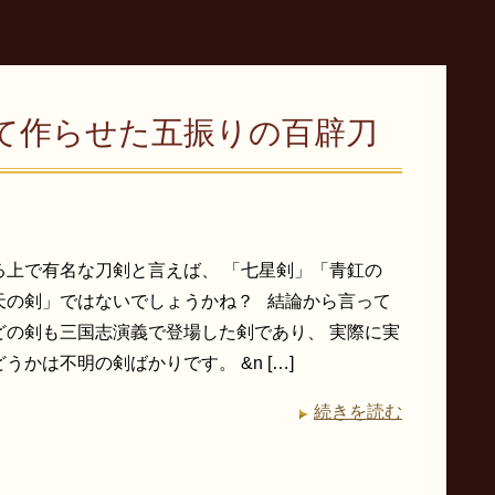
て作らせた五振りの百辟刀
る上で有名な刀剣と言えば、 「七星剣」「青釭の
天の剣」ではないでしょうかね？ 結論から言って
どの剣も三国志演義で登場した剣であり、 実際に実
うかは不明の剣ばかりです。 &n […]
続きを読む