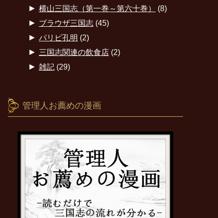
►
横山三国志（第一巻～第六十巻）
(8)
►
ブラウザ三国志
(45)
►
パリピ孔明
(2)
►
三国志関連の飲食店
(2)
►
雑記
(29)
管理人お薦めの漫画