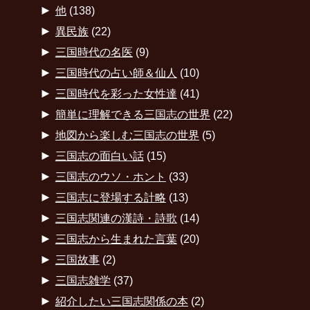
►
他
(138)
►
異民族
(22)
►
三国時代の名医
(9)
►
三国時代の占い師＆仙人
(10)
►
三国時代を彩った女性達
(41)
►
簡単に理解できる三国志の世界
(22)
►
地図から楽しむ三国志の世界
(5)
►
三国志の面白い話
(15)
►
三国志のウソ・ホント
(33)
►
三国志に登場する計略
(13)
►
三国志関連の漢詩・詩歌
(14)
►
三国志から生まれた言葉
(20)
►
三国故事
(2)
►
三国志雑学
(37)
►
紹介したい三国志関係の本
(2)