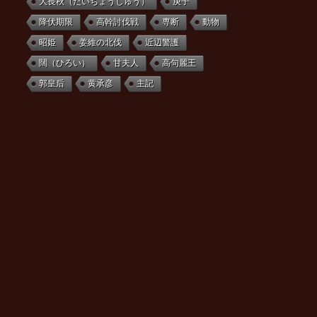
大長秋（だいちょうしゅう）
庚子
降伏期限
高幹討伐戦
専断
動物
昭姫
姜維の北伐
近辺警護
闊（ひろい）
甘夫人
高句麗王
郭皇后
黄承彦
主記