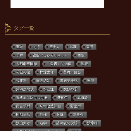
タグ一覧
董允
閻行
王夫人
黒幕
東阿
千戸
宿瘤（しゅくりゅう）
西陵
人形劇三国志
「晋書」閻纘伝
陳表
芍陂の役
梓潼太守
姜維・鍾会
後将軍
南方統治
漢末英雄記
王渾
第四次北伐
水経注
文欽の子
五丈原に駆けつける
費禕色
異母説
尚書僕射
貂蝉改造計画
甄皇后
昭烈皇后
郭槐
呉班
軍事権
汶山太守
遊学
諸葛靚の父親
沙摩柯