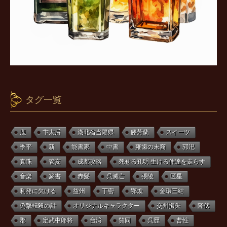
タグ一覧
鹿
卞太后
湖北省当陽県
滕芳蘭
スイーツ
季平
新
能書家
中書
雍歯の末裔
郭汜
真珠
管亥
成都攻略
死せる孔明 生ける仲達を走らす
音楽
篆書
赤髪
呉滅亡
張陵
区星
利発に欠ける
益州
丁密
鄂煥
金環三結
偽撃転殺の計
オリジナルキャラクター
交州損失
降伏
郡
定武中郎将
台湾
賛同
呉歴
曹性