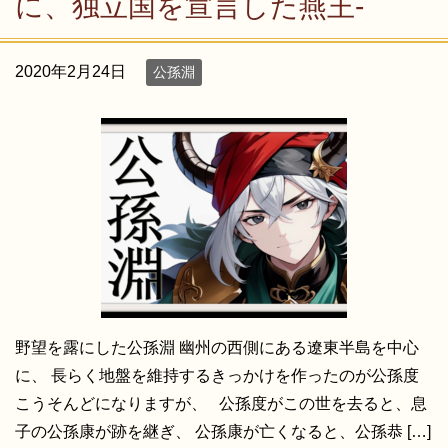
に、独立国を宣言した燕王-
2020年2月24日
公孫淵
野望を露にした公孫淵 幽州の西側にある遼東半島を中心
に、 長らく地盤を維持するきっかけを作ったのが公孫度
こうそんどになりますが、 公孫度がこの世を去ると、息
子の公孫康が跡を継ぎ、 公孫康が亡くなると、公孫恭 […]