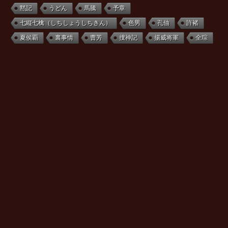
黙記
うどん
馬騰
予章
七縦七檎（しちしょうしちきん）
色男
孔伷
許褚
夏侯覇
裏事情
曹芳
捜神記
揚威将軍
全琮