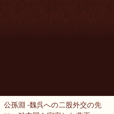
公孫淵 -魏呉への二股外交の先