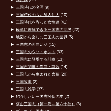
►
三国時代の名医
(9)
►
三国時代の占い師＆仙人
(10)
►
三国時代を彩った女性達
(41)
►
簡単に理解できる三国志の世界
(22)
►
地図から楽しむ三国志の世界
(5)
►
三国志の面白い話
(15)
►
三国志のウソ・ホント
(33)
►
三国志に登場する計略
(13)
►
三国志関連の漢詩・詩歌
(14)
►
三国志から生まれた言葉
(20)
►
三国故事
(2)
►
三国志雑学
(37)
►
紹介したい三国志関係の本
(2)
►
横山三国志（第一巻～第六十巻）
(8)