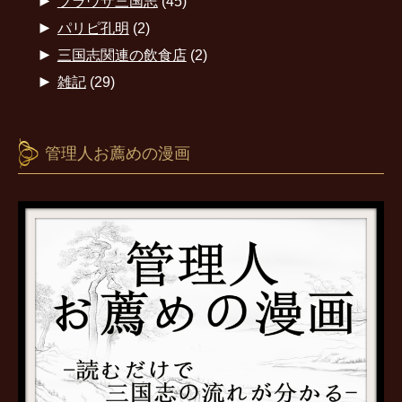
►
ブラウザ三国志
(45)
►
パリピ孔明
(2)
►
三国志関連の飲食店
(2)
►
雑記
(29)
管理人お薦めの漫画