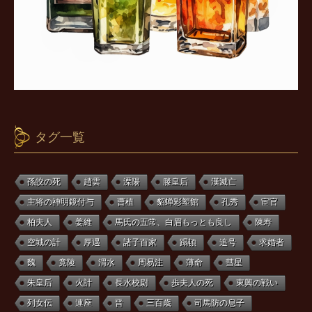
タグ一覧
孫皎の死
趙雲
溧陽
滕皇后
漢滅亡
主将の神明鏡付与
曹植
貂蝉彩塑館
孔秀
宦官
柏夫人
姜維
馬氏の五常、白眉もっとも良し
陳寿
空城の計
厚遇
諸子百家
蹋頓
追号
求婚者
魏
竟陵
渭水
周易注
薄命
彗星
朱皇后
火計
長水校尉
歩夫人の死
東興の戦い
列女伝
連座
晋
三百歳
司馬防の息子