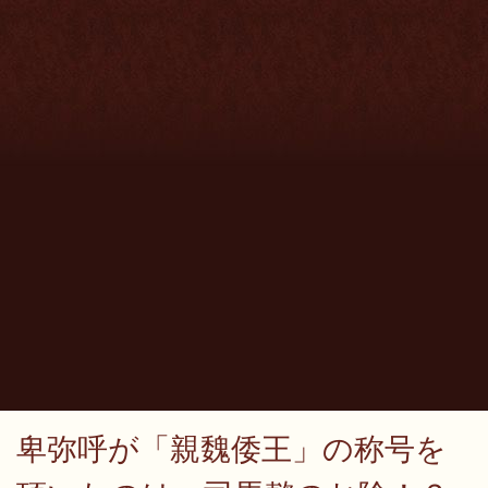
卑弥呼が「親魏倭王」の称号を