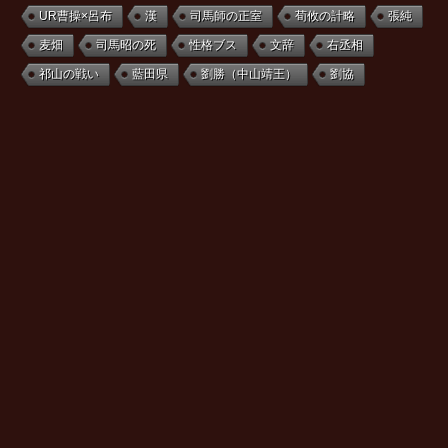
UR曹操×呂布
漢
司馬師の正室
荀攸の計略
張純
麦畑
司馬昭の死
性格ブス
文辞
右丞相
祁山の戦い
藍田県
劉勝（中山靖王）
劉協