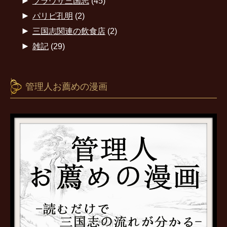
►
ブラウザ三国志
(45)
►
パリピ孔明
(2)
►
三国志関連の飲食店
(2)
►
雑記
(29)
管理人お薦めの漫画