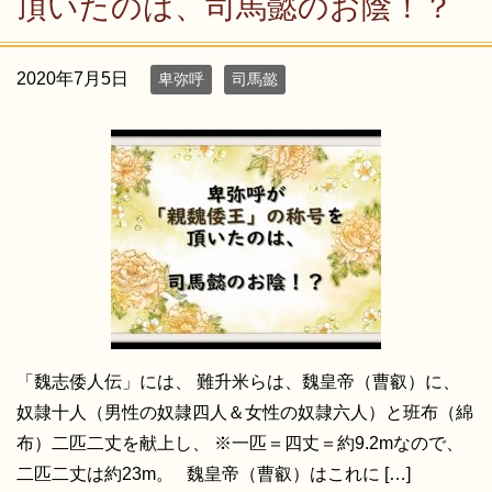
頂いたのは、司馬懿のお陰！？
2020年7月5日
卑弥呼
司馬懿
「魏志倭人伝」には、 難升米らは、魏皇帝（曹叡）に、
奴隷十人（男性の奴隷四人＆女性の奴隷六人）と班布（綿
布）二匹二丈を献上し、 ※一匹＝四丈＝約9.2mなので、
二匹二丈は約23m。 魏皇帝（曹叡）はこれに […]