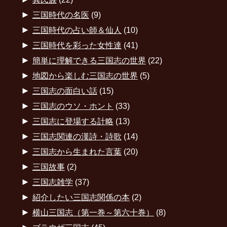
►
三国時代の名医
(9)
►
三国時代の占い師＆仙人
(10)
►
三国時代を彩った女性達
(41)
►
簡単に理解できる三国志の世界
(22)
►
地図から楽しむ三国志の世界
(5)
►
三国志の面白い話
(15)
►
三国志のウソ・ホント
(33)
►
三国志に登場する計略
(13)
►
三国志関連の漢詩・詩歌
(14)
►
三国志から生まれた言葉
(20)
►
三国故事
(2)
►
三国志雑学
(37)
►
紹介したい三国志関係の本
(2)
►
横山三国志（第一巻～第六十巻）
(8)