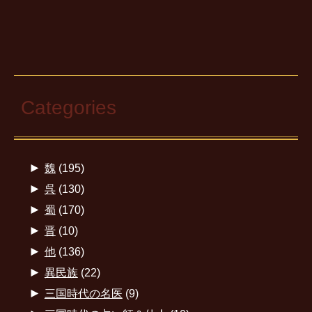
Categories
►
魏
(195)
►
呉
(130)
►
蜀
(170)
►
晋
(10)
►
他
(136)
►
異民族
(22)
►
三国時代の名医
(9)