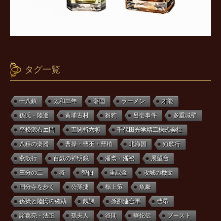
タグ一覧
十八鎮
太和二年
藩国
ラーメン
才能
孫氏・陸遜
黄埔古村
芻狗
呂壱事件
多重城壁
平松源右エ門
五関斬六将
千代田光学精工株式会社
八種の楽器
曹操・曹丕・曹植
北海国
短歌行
燕歌行
百戯の神明鏡
潘翥・潘祕
展望台
三分の二
谷
智伯
重課金
攻城の檄文
国分寺を歩く
公孫捷
榻上策
魚豢
孫策と陸氏の確執
魏諷
孫劉連合軍
曹昂
諸葛亮・法正
孫夫人
谷間
華佗伝
ブースト