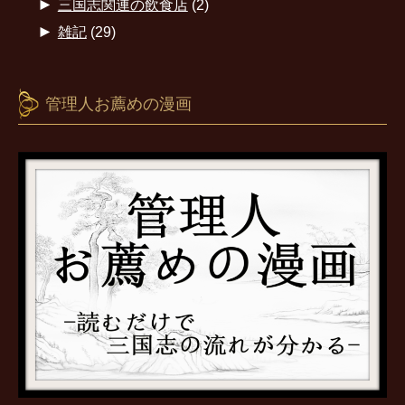
►
三国志関連の飲食店
(2)
►
雑記
(29)
管理人お薦めの漫画