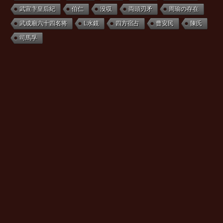
武宣卞皇后紀
伯仁
没収
両頭刃矛
周瑜の存在
武成廟六十四名将
L水鏡
四方宿占
曹安民
陳氏
司馬孚