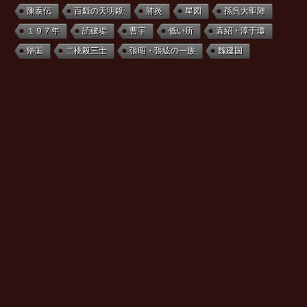
陳泰伝
百戯の天明鏡
肺炎
星図
孫呉大聖陣
１９７年
読破堤
曹宇
低い所
袁紹・淳于瓊
帰国
二桃殺三士
張昭・張紘の一族
魏建国