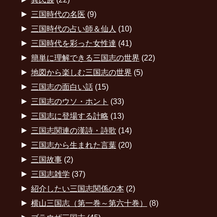
►
三国時代の名医
(9)
►
三国時代の占い師＆仙人
(10)
►
三国時代を彩った女性達
(41)
►
簡単に理解できる三国志の世界
(22)
►
地図から楽しむ三国志の世界
(5)
►
三国志の面白い話
(15)
►
三国志のウソ・ホント
(33)
►
三国志に登場する計略
(13)
►
三国志関連の漢詩・詩歌
(14)
►
三国志から生まれた言葉
(20)
►
三国故事
(2)
►
三国志雑学
(37)
►
紹介したい三国志関係の本
(2)
►
横山三国志（第一巻～第六十巻）
(8)