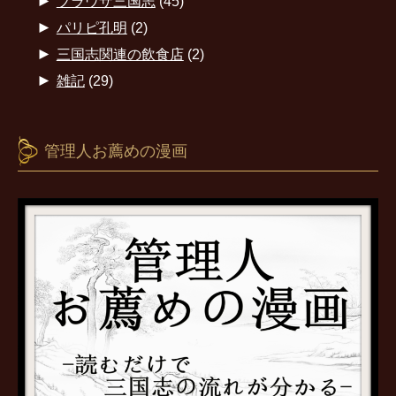
►
ブラウザ三国志
(45)
►
パリピ孔明
(2)
►
三国志関連の飲食店
(2)
►
雑記
(29)
管理人お薦めの漫画