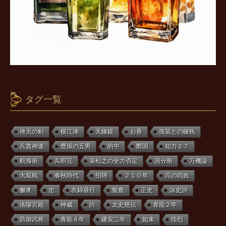
タグ一覧
倚天の剣
横江津
天錬鏡
お香
孫策との確執
兵貴神速
曹操の五男
的中
鄭国
知力２７
航海術
兵即完
裴松之の全力否定
国分南
万機論
大双戟
春秋時代
招聘
２１０年
呉の四姓
獬豸
忠
衣錦昼行
鴛鴦
正史
詠史詩
洛陽宮殿
神威
許
太史慈伝
青龍２年
防御武将
青龍４年
建安二年
如来
陸烈