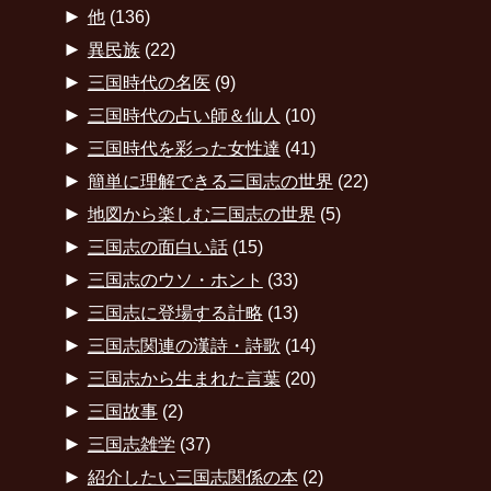
►
他
(136)
►
異民族
(22)
►
三国時代の名医
(9)
►
三国時代の占い師＆仙人
(10)
►
三国時代を彩った女性達
(41)
►
簡単に理解できる三国志の世界
(22)
►
地図から楽しむ三国志の世界
(5)
►
三国志の面白い話
(15)
►
三国志のウソ・ホント
(33)
►
三国志に登場する計略
(13)
►
三国志関連の漢詩・詩歌
(14)
►
三国志から生まれた言葉
(20)
►
三国故事
(2)
►
三国志雑学
(37)
►
紹介したい三国志関係の本
(2)