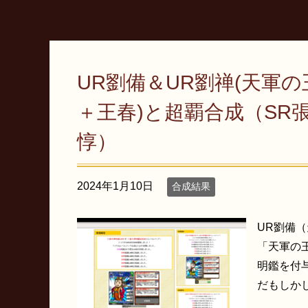
UR劉備＆UR劉禅(天軍
＋王春)と超覇合成（SR
惇）
2024年1月10日
合成結果
UR劉備
「天軍の
明鑑を付
だもしかし