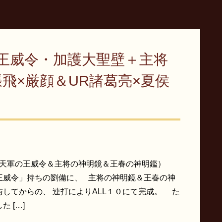
の王威令・加護大聖壁＋主将
張飛×厳顔＆UR諸葛亮×夏侯
（天軍の王威令＆主将の神明鏡＆王春の神明鑑）
王威令」持ちの劉備に、 主将の神明鏡＆王春の神
与してからの、 連打によりALL１０にて完成。 た
た […]