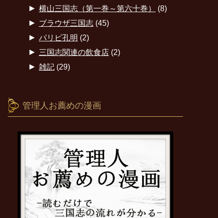
►
横山三国志（第一巻～第六十巻）
(8)
►
ブラウザ三国志
(45)
►
パリピ孔明
(2)
►
三国志関連の飲食店
(2)
►
雑記
(29)
管理人お薦めの漫画