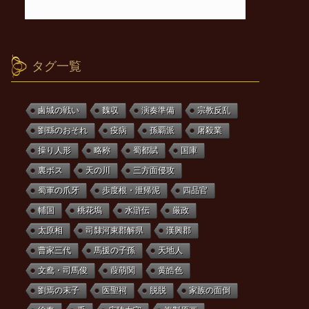
タグ一覧
鹵城の戦い
魏収
演奏準備
宗教反乱
劉繇のおそれ
疫病
孫覇派
屠殺業
操り人形
略称
蜀都賦
国庫
裏ボス
天の川
三方面侵攻
蜀軍の爪牙
歩度根・泄帰泥
四品官
輔国
桃花塢
水滸伝
厳政
太原相
司隸河東郡解県
漢興郡
曹家三代
馬援の子孫
天地人
文鴦・司馬俊
葭萌関
黄皓色
劉焉の末子
医聖祠
脱脱
家族の面倒