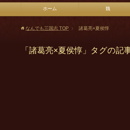
ホーム
魏
なんでも三国志
TOP
諸葛亮×夏侯惇
「諸葛亮×夏侯惇」タグの記