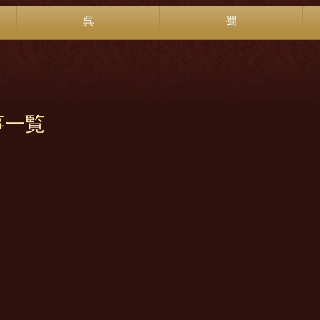
呉
蜀
事一覧