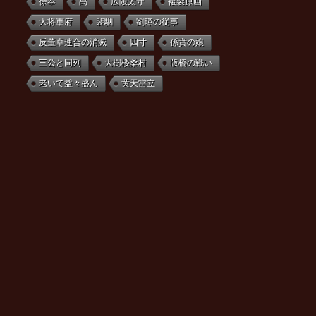
徐奉
禹
広陵太守
複製原画
大将軍府
裴駰
劉璋の従事
反董卓連合の消滅
四寸
孫賁の娘
三公と同列
大樹楼桑村
版橋の戦い
老いて益々盛ん
黄天當立