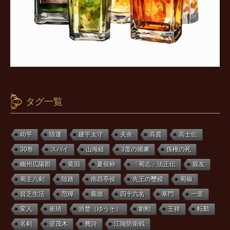
タグ一覧
幼平
陸運
建平太守
夫余
高貴
高士伝
30巻
スパイ
山海経
3度の捕虜
孫権の死
幽州広陽郡
黄淵
夏侯称
「蜀志」法正伝
親友
蜀主八剣
陸路
南昌亭侯
先王の璽綬
蜀椒
貧乏生活
范曄
龐徳
四十六名
寒門
一里
変人
崔琰
游楚（ゆうそ）
劉勲
王祥
転勤
名剣
逆茂木
費詩
江陵防衛戦