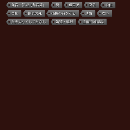
九宮一算術（九宮算）
衡
遺言状
廃后
季佐
曹邵
劉表の死
孫権の命を守る
蔣脩
次姉
呉夫人なくして呉なし
嬀覧・戴員
主南門鑰司馬