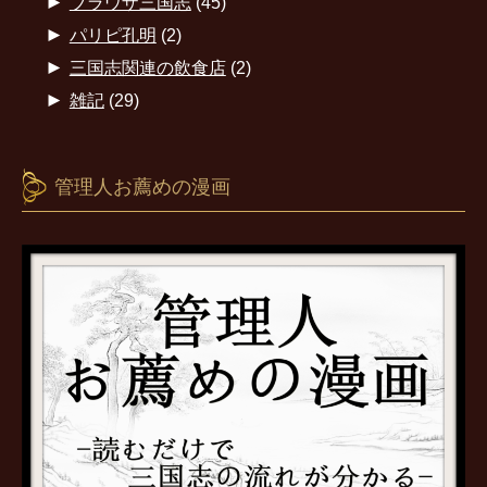
►
ブラウザ三国志
(45)
►
パリピ孔明
(2)
►
三国志関連の飲食店
(2)
►
雑記
(29)
管理人お薦めの漫画