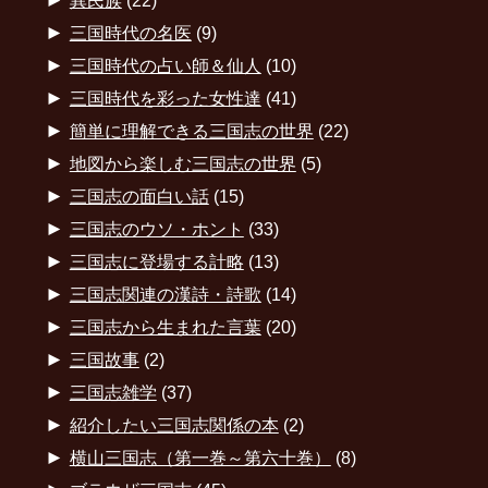
►
異民族
(22)
►
三国時代の名医
(9)
►
三国時代の占い師＆仙人
(10)
►
三国時代を彩った女性達
(41)
►
簡単に理解できる三国志の世界
(22)
►
地図から楽しむ三国志の世界
(5)
►
三国志の面白い話
(15)
►
三国志のウソ・ホント
(33)
►
三国志に登場する計略
(13)
►
三国志関連の漢詩・詩歌
(14)
►
三国志から生まれた言葉
(20)
►
三国故事
(2)
►
三国志雑学
(37)
►
紹介したい三国志関係の本
(2)
►
横山三国志（第一巻～第六十巻）
(8)