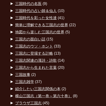
►
三国時代の名医
(9)
►
三国時代の占い師＆仙人
(10)
►
三国時代を彩った女性達
(41)
►
簡単に理解できる三国志の世界
(22)
►
地図から楽しむ三国志の世界
(5)
►
三国志の面白い話
(15)
►
三国志のウソ・ホント
(33)
►
三国志に登場する計略
(13)
►
三国志関連の漢詩・詩歌
(14)
►
三国志から生まれた言葉
(20)
►
三国故事
(2)
►
三国志雑学
(37)
►
紹介したい三国志関係の本
(2)
►
横山三国志（第一巻～第六十巻）
(8)
►
ブラウザ三国志
(45)