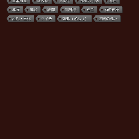
皇帝擁立
廬陵郡
親孝行
孔融の手紙
関純
成宜
破談
詰問
邯鄲淳
神童
酒の神様
呂凱・王伉
ライチ
魏諷（ぎふう）
潼関の戦い