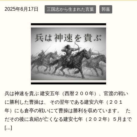
2025年6月17日
三国志から生まれた言葉
郭嘉
兵は神速を貴ぶ 建安五年（西暦２００年）、官渡の戦い
に勝利した曹操は、 その翌年である建安六年（２０１
年）にも倉亭の戦いにて曹操は勝利を収めています。 た
だその後に袁紹が亡くなる建安七年（２０２年）５月まで
[…]