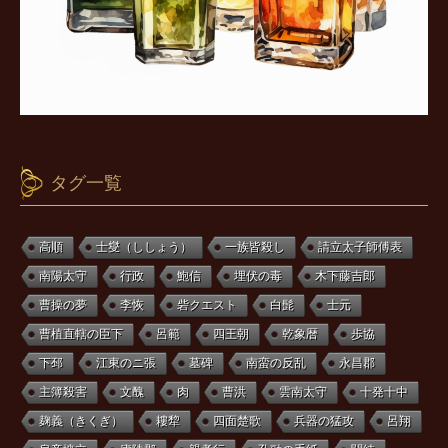
タグ一覧
高順
士燮（ししょう）
一族皆殺し
請立太子師傅表
南陽太守
行政
鮑信
埋伏の毒
木下藤吉郎
曹操の夢
李恢
砦クエスト
白髭
士元
曹植直轄の臣下
呂範
四王朝
乾象暦
歩協
下邳
江東のニ張
墓碑
南蛮の反乱
永昌郡
主簿殺害
文醜
肉
曹洪
雲南太守
十発十中
麹義（きくぎ）
耬犂
四面楚歌
兵器の猛攻
呂翔