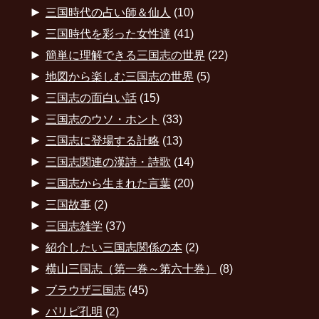
►
三国時代の占い師＆仙人
(10)
►
三国時代を彩った女性達
(41)
►
簡単に理解できる三国志の世界
(22)
►
地図から楽しむ三国志の世界
(5)
►
三国志の面白い話
(15)
►
三国志のウソ・ホント
(33)
►
三国志に登場する計略
(13)
►
三国志関連の漢詩・詩歌
(14)
►
三国志から生まれた言葉
(20)
►
三国故事
(2)
►
三国志雑学
(37)
►
紹介したい三国志関係の本
(2)
►
横山三国志（第一巻～第六十巻）
(8)
►
ブラウザ三国志
(45)
►
パリピ孔明
(2)