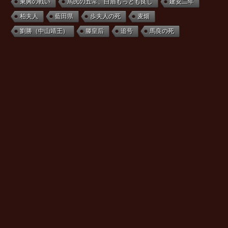
東興の戦い
馬氏の五常、白眉もっとも良し
建安二年
柏夫人
藍田県
歩夫人の死
麦畑
劉勝（中山靖王）
滕皇后
追号
馬良の死