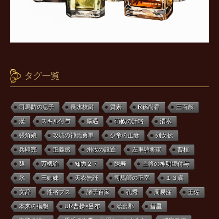
タグ一覧
司馬防の息子
長水校尉
質素
R孫尚香
三百歳
漢
スキル付与
厚遇
荀攸の計略
渭水
張角娘
攻城の神義勇軍
少帝の正妻
列女伝
兵即完
正義感
州牧の設置
左車騎将軍
曹植
魏
万機論
知力２７
陳寿
主将の神明鏡付与
氷
三姉妹
天衣無縫
司馬師の正室
１３歳
文辞
性格ブス
諸子百家
孔秀
周易注
王佐
本来の構想
UR曹操×呂布
漢嘉郡
彗星