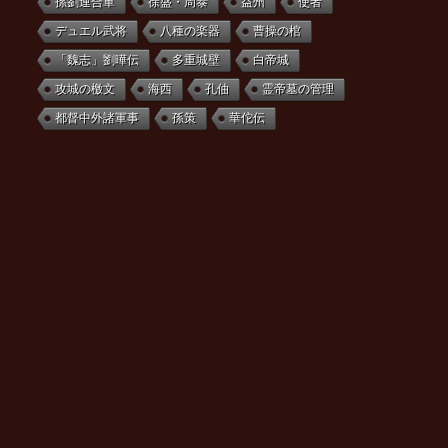
孫劉連合軍
徐盛・周泰
益州
使者
デュエル武将
八種の楽器
曹操の棺
「魏志」劉曄伝
多重城壁
白帝城
攻城の檄文
海西
孔伷
霊帝墓の管理
都督中外諸軍事
孫策
華佗伝