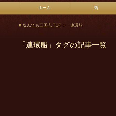
ホーム
魏
なんでも三国志
TOP
連環船
「連環船」タグの記事一覧