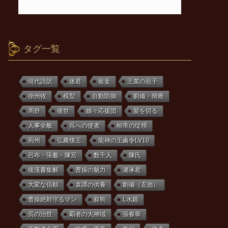
タグ一覧
現代語訳
迷君
寵妾
王業の息子
徐州牧
模型
自動防御
劉備・簡雍
周舒
後世
娘々応援団
髪を切る
人事全般
呉への使者
桓帝の従甥
荊州
弘農懐王
龍神の王鹵令LV10
呂布・張邈・陳宮
数千人
陳氏
後漢書集解
曹操の魅力
潞涿君
大変な信頼
袁譚の供養
劉備（玄徳）
曹操絶対守るマン
芻狗
L水鏡
呉の治世
覇者の大神域
張春華