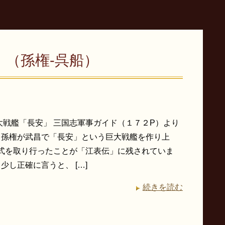
（孫権-呉船）
大戦艦「長安」 三国志軍事ガイド（１７２P）より
 孫権が武昌で「長安」という巨大戦艦を作り上
水式を取り行ったことが「江表伝」に残されていま
少し正確に言うと、 […]
続きを読む