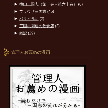
►
横山三国志（第一巻～第六十巻）
(8)
►
ブラウザ三国志
(45)
►
パリピ孔明
(2)
►
三国志関連の飲食店
(2)
►
雑記
(29)
管理人お薦めの漫画