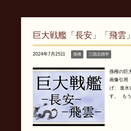
巨大戦艦「長安」「飛雲」
2024年7月25日
孫権
三国志雑学
孫権の巨
画像引用
げ、 進
す。 もう