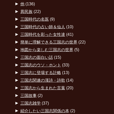
►
他
(136)
►
異民族
(22)
►
三国時代の名医
(9)
►
三国時代の占い師＆仙人
(10)
►
三国時代を彩った女性達
(41)
►
簡単に理解できる三国志の世界
(22)
►
地図から楽しむ三国志の世界
(5)
►
三国志の面白い話
(15)
►
三国志のウソ・ホント
(33)
►
三国志に登場する計略
(13)
►
三国志関連の漢詩・詩歌
(14)
►
三国志から生まれた言葉
(20)
►
三国故事
(2)
►
三国志雑学
(37)
►
紹介したい三国志関係の本
(2)