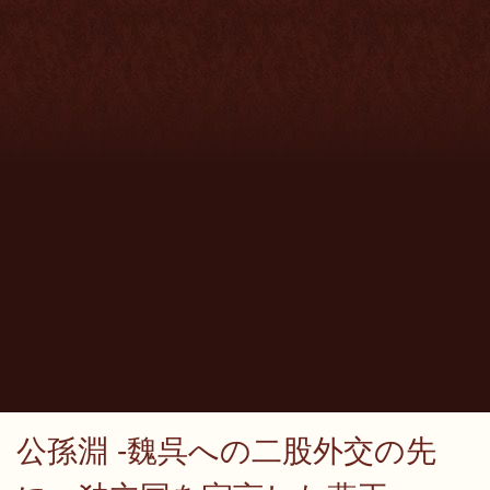
公孫淵 -魏呉への二股外交の先