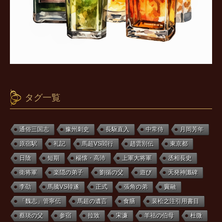
タグ一覧
通俗三国志
豫州刺史
長駆直入
中常侍
月岡芳年
原宿駅
礼記
馬超VS閻行
趙雲別伝
東京都
日陰
短期
楊懐・高沛
上軍大将軍
丞相長史
衛将軍
楽隠の弟子
劉循の父
遊び
天発神讖碑
李劭
馬騰VS韓遂
正式
張角の弟
竇融
「魏志」管寧伝
馬超の遺言
食膳
裴松之注引用書目
蔡琰の父
参宿
拉致
宋濂
羊祜の伯母
杜微