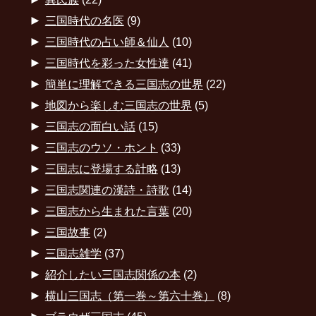
►
三国時代の名医
(9)
►
三国時代の占い師＆仙人
(10)
►
三国時代を彩った女性達
(41)
►
簡単に理解できる三国志の世界
(22)
►
地図から楽しむ三国志の世界
(5)
►
三国志の面白い話
(15)
►
三国志のウソ・ホント
(33)
►
三国志に登場する計略
(13)
►
三国志関連の漢詩・詩歌
(14)
►
三国志から生まれた言葉
(20)
►
三国故事
(2)
►
三国志雑学
(37)
►
紹介したい三国志関係の本
(2)
►
横山三国志（第一巻～第六十巻）
(8)