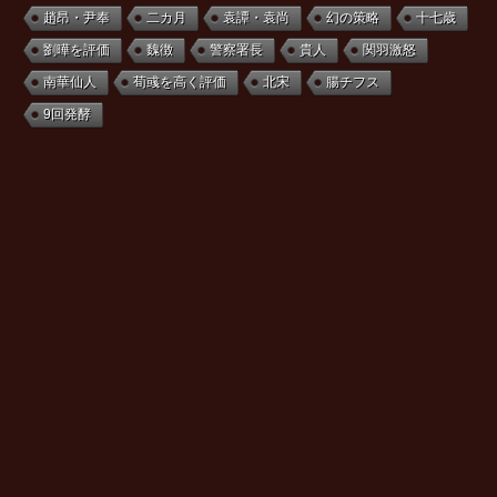
趙昂・尹奉
二カ月
袁譚・袁尚
幻の策略
十七歳
劉曄を評価
魏徴
警察署長
貴人
関羽激怒
南華仙人
荀彧を高く評価
北宋
腸チフス
9回発酵