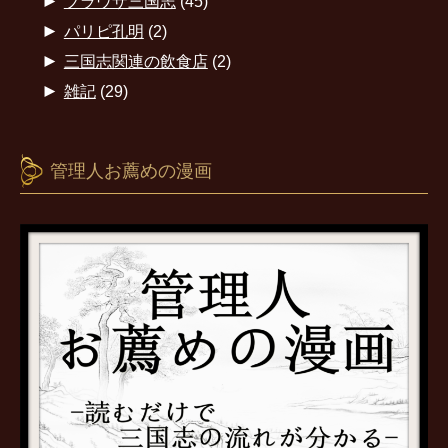
►
ブラウザ三国志
(45)
►
パリピ孔明
(2)
►
三国志関連の飲食店
(2)
►
雑記
(29)
管理人お薦めの漫画