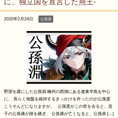
に、独立国を宣言した燕王-
2020年2月24日
公孫淵
野望を露にした公孫淵 幽州の西側にある遼東半島を中心
に、 長らく地盤を維持するきっかけを作ったのが公孫度
こうそんどになりますが、 公孫度がこの世を去ると、息
子の公孫康が跡を継ぎ、 公孫康が亡くなると、公孫恭 […]