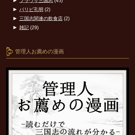
►
ブラウザ三国志
(45)
►
パリピ孔明
(2)
►
三国志関連の飲食店
(2)
►
雑記
(29)
管理人お薦めの漫画