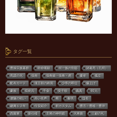
タグ一覧
曹操宗族墓群
助命嘆願
何一族の別邸
諸葛亮（孔明）
馬謖の兄
張南
張角娘・張角・虎
夏牟
孤立
配布カード
漢王朝の終焉
少帝の即位
爆上げ
豪族
双剣兵
千金
安子順
義真
92人
遼隧の戦い
高い名声
蜀
秦琪
諡名
建興１２年
任安紹介
初カスタム
曹丕・曹植・曹沖
西園軍
新仕様
主将の神明鏡
大将旗
三顧の礼