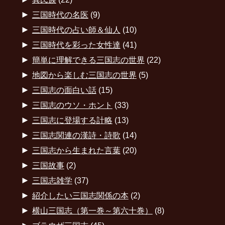
►
三国時代の名医
(9)
►
三国時代の占い師＆仙人
(10)
►
三国時代を彩った女性達
(41)
►
簡単に理解できる三国志の世界
(22)
►
地図から楽しむ三国志の世界
(5)
►
三国志の面白い話
(15)
►
三国志のウソ・ホント
(33)
►
三国志に登場する計略
(13)
►
三国志関連の漢詩・詩歌
(14)
►
三国志から生まれた言葉
(20)
►
三国故事
(2)
►
三国志雑学
(37)
►
紹介したい三国志関係の本
(2)
►
横山三国志（第一巻～第六十巻）
(8)