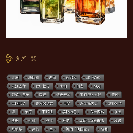
タグ一覧
北周
馬騰軍
黒目
故鄣侯
北斗の拳
九江太守
使い捨て
琥珀
傅玄
神刀
龐徳の息子
粛侯
拓跋寿闐
五百戸の食邑
筆跡
三国志Ⅵ
劉備の遺言
吉夢
左光禄大夫
謝姫の子
諱
治療
下邳城
姜冏の息子
六十四名
水源
李韜
兪姓
神社
桓階
故郷に錦を飾る
激怒
列柳城
豪気
ニラ
譙周「仇国論」
包囲