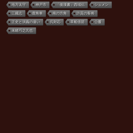
地方太守
神戸市
「後漢書」西域伝
シュメン
三國志
鹿角車
南の方角
許貢の客将
正史と演義の違い
呉対応
草船借箭
公覆
未睹巧之久也