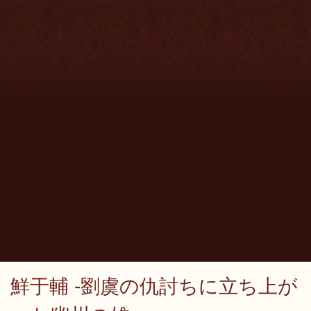
鮮于輔 -劉虞の仇討ちに立ち上が