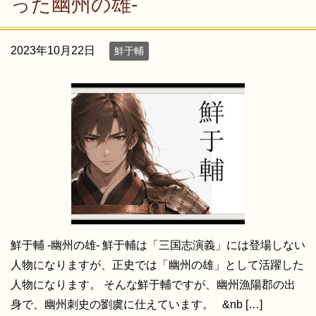
った幽州の雄-
2023年10月22日
鮮于輔
鮮于輔 -幽州の雄- 鮮于輔は「三国志演義」には登場しない
人物になりますが、正史では「幽州の雄」として活躍した
人物になります。 そんな鮮于輔ですが、幽州漁陽郡の出
身で、幽州刺史の劉虞に仕えています。 &nb […]