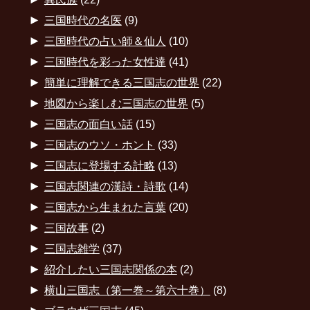
►
三国時代の名医
(9)
►
三国時代の占い師＆仙人
(10)
►
三国時代を彩った女性達
(41)
►
簡単に理解できる三国志の世界
(22)
►
地図から楽しむ三国志の世界
(5)
►
三国志の面白い話
(15)
►
三国志のウソ・ホント
(33)
►
三国志に登場する計略
(13)
►
三国志関連の漢詩・詩歌
(14)
►
三国志から生まれた言葉
(20)
►
三国故事
(2)
►
三国志雑学
(37)
►
紹介したい三国志関係の本
(2)
►
横山三国志（第一巻～第六十巻）
(8)