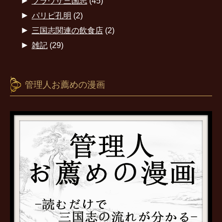
►
ブラウザ三国志
(45)
►
パリピ孔明
(2)
►
三国志関連の飲食店
(2)
►
雑記
(29)
管理人お薦めの漫画