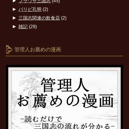
►
ブラウザ三国志
(45)
►
パリピ孔明
(2)
►
三国志関連の飲食店
(2)
►
雑記
(29)
管理人お薦めの漫画