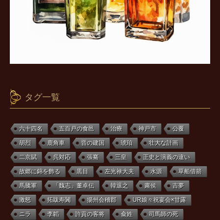
タグ一覧
六十四名
五百戸の食邑
治療
神戸市
公覆
胡烈
鹿角車
晋の建国
琥珀
壮大な計画
二京賦
呉対応
張騫
三皇
正史と演義の違い
故郷に錦を飾る
黒目
左光禄大夫
水源
草船借箭
馬騰軍
「魏志」董卓伝
韓退之
粛侯
吉夢
激怒
拓跋寿闐
揚州会稽郡
UR娘々祝宴会×甘露
ニラ
李韜
許貢の客将
兪姓
司馬師の死