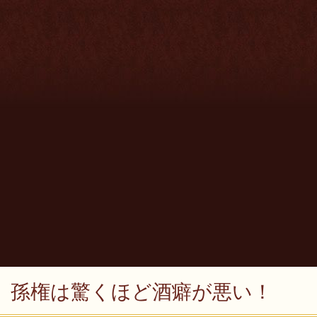
孫権は驚くほど酒癖が悪い！