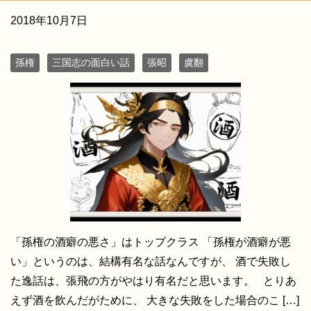
2018年10月7日
孫権
三国志の面白い話
張昭
虞翻
「孫権の酒癖の悪さ」はトップクラス 「孫権が酒癖が悪
い」というのは、結構有名な話なんですが、 酒で失敗し
た逸話は、張飛の方がやはり有名だと思います。 とりあ
えず酒を飲んだがために、 大きな失敗をした場合のこ […]