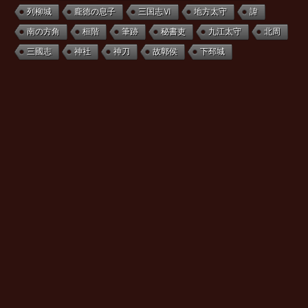
列柳城
龐徳の息子
三国志Ⅵ
地方太守
諱
南の方角
桓階
筆跡
秘書吏
九江太守
北周
三國志
神社
神刀
故鄣侯
下邳城