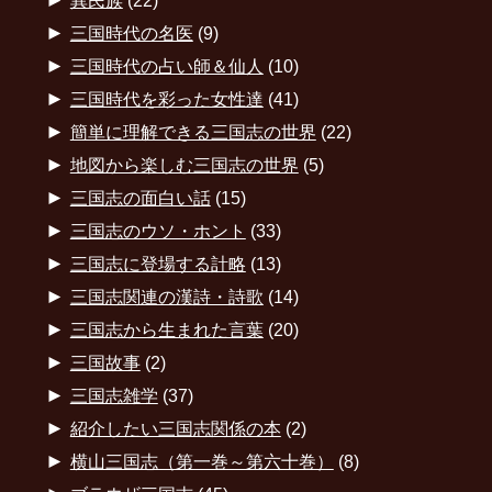
►
異民族
(22)
►
三国時代の名医
(9)
►
三国時代の占い師＆仙人
(10)
►
三国時代を彩った女性達
(41)
►
簡単に理解できる三国志の世界
(22)
►
地図から楽しむ三国志の世界
(5)
►
三国志の面白い話
(15)
►
三国志のウソ・ホント
(33)
►
三国志に登場する計略
(13)
►
三国志関連の漢詩・詩歌
(14)
►
三国志から生まれた言葉
(20)
►
三国故事
(2)
►
三国志雑学
(37)
►
紹介したい三国志関係の本
(2)
►
横山三国志（第一巻～第六十巻）
(8)